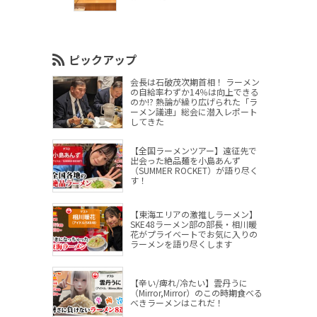
ピックアップ
会長は石破茂次期首相！ ラーメン
の自給率わずか14％は向上できる
のか!? 熱論が繰り広げられた「ラ
ーメン議連」総会に潜入レポート
してきた
【全国ラーメンツアー】遠征先で
出会った絶品麺を小島あんず
（SUMMER ROCKET）が語り尽く
す！
【東海エリアの激推しラーメン】
SKE48ラーメン部の部長・相川暖
花がプライベートでお気に入りの
ラーメンを語り尽くします
【辛い/痺れ/冷たい】雲丹うに
（Mirror,Mirror）のこの時期食べる
べきラーメンはこれだ！