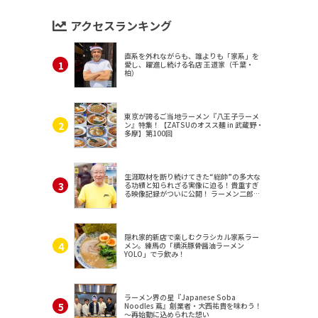
アクセスランキング
直系を外れながらも、誰よりも「家系」を
愛し、躍進し続ける名店 王道家（千葉・
柏）
東京が誇るご当地ラーメン『八王子ラーメ
ン』特集！【ZATSUのオスス麺 in 武蔵野・
多摩】第100回
生涯取材を断り続けてきた“総帥”の多大な
る功績と知られざる実像に迫る！貴重すぎ
る映像記録がついに公開！ ラーメン二郎
（東京・三田）
隠れ家的新店で楽しむクラシカル家系ラー
メン。練馬の「横浜豚骨醤油ラーメン
YOLO」でラ飲み！
ラーメン界の星『Japanese Soba
Noodles 蔦』創業者・大西祐貴を味わう！
～再始動に込められた想い