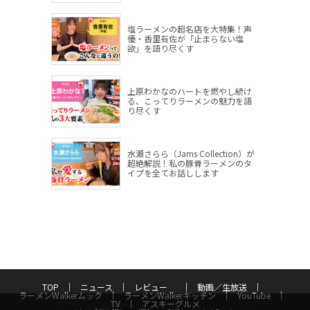
塩ラーメンの超名店を大特集！声
優・香里有佐が「止まらない塩
欲」を語り尽くす
上原わかなのハートを燃やし続け
る、こってりラーメンの魅力を語
り尽くす
水瀬さらら（Jams Collection）が
超絶解説！私の豚骨ラーメンのタ
イプを全てお話しします
TOP
ニュース
レビュー
動画／生放送
ラーメンWalkerムック
ラーメンWalkerキッチン
YouTube
TV
アスキーグルメ