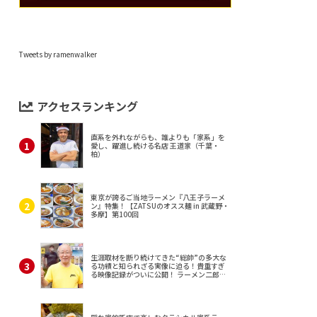
Tweets by ramenwalker
アクセスランキング
直系を外れながらも、誰よりも「家系」を
愛し、躍進し続ける名店 王道家（千葉・
柏）
東京が誇るご当地ラーメン『八王子ラーメ
ン』特集！【ZATSUのオスス麺 in 武蔵野・
多摩】第100回
生涯取材を断り続けてきた“総帥”の多大な
る功績と知られざる実像に迫る！貴重すぎ
る映像記録がついに公開！ ラーメン二郎
（東京・三田）