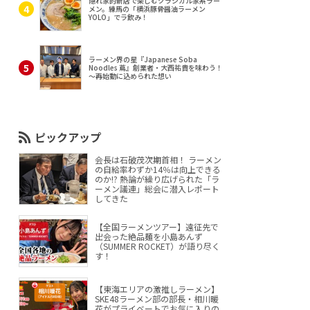
隠れ家的新店で楽しむクラシカル家系ラー
メン。練馬の「横浜豚骨醤油ラーメン
YOLO」でラ飲み！
ラーメン界の星『Japanese Soba
Noodles 蔦』創業者・大西祐貴を味わう！
～再始動に込められた想い
ピックアップ
会長は石破茂次期首相！ ラーメン
の自給率わずか14％は向上できる
のか!? 熱論が繰り広げられた「ラ
ーメン議連」総会に潜入レポート
してきた
【全国ラーメンツアー】遠征先で
出会った絶品麺を小島あんず
（SUMMER ROCKET）が語り尽く
す！
【東海エリアの激推しラーメン】
SKE48ラーメン部の部長・相川暖
花がプライベートでお気に入りの