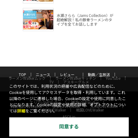
水瀬さらら（Jams Collection）が
超絶解説！私の豚骨ラーメンのタ
イプを全てお話しします
TOP
ニュース
レビュー
動画／生放送
ラーメンWalkerムック
ラーメンWalkerキッチン
YouTube
TV
アスキーグルメ
このサイトでは、利用状況の把握や広告配信などのために、
Cookieを使用してアクセスデータを取得・利用しています。これ
以降のページに遷移した場合、Cookieの設定や使用に同意したこ
エリアLOVEWalker
横浜LOVEWalker
とになります。Cookieの設定や使用の詳細、オプトアウトについ
西新宿LOVEWalker
夜景LOVEWalker
九州LOVEWalker
丸の内LOVEWalker
戦国LOVEWalker
ては
詳細
をご覧ください。
ASCII.jp
同意する
サイトポリシー
プライバシーポリシー
運営会社
お問い合わせ