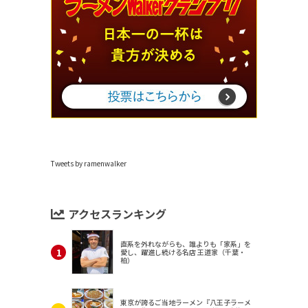
Tweets by ramenwalker
アクセスランキング
直系を外れながらも、誰よりも「家系」を
愛し、躍進し続ける名店 王道家（千葉・
柏）
東京が誇るご当地ラーメン『八王子ラーメ