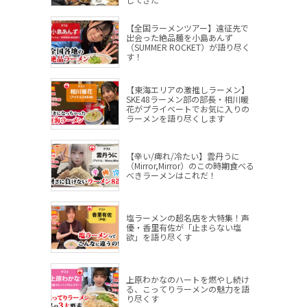
【全国ラーメンツアー】遠征先で
出会った絶品麺を小島あんず
（SUMMER ROCKET）が語り尽く
す！
【東海エリアの激推しラーメン】
SKE48ラーメン部の部長・相川暖
花がプライベートでお気に入りの
ラーメンを語り尽くします
【辛い/痺れ/冷たい】雲丹うに
（Mirror,Mirror）のこの時期食べる
べきラーメンはこれだ！
塩ラーメンの超名店を大特集！声
優・香里有佐が「止まらない塩
欲」を語り尽くす
上原わかなのハートを燃やし続け
る、こってりラーメンの魅力を語
り尽くす