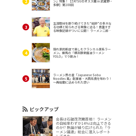
ン』特集！【ZATSUのオスス麺 in 武蔵野・
多摩】第100回
生涯取材を断り続けてきた“総帥”の多大な
る功績と知られざる実像に迫る！貴重すぎ
る映像記録がついに公開！ ラーメン二郎
（東京・三田）
隠れ家的新店で楽しむクラシカル家系ラー
メン。練馬の「横浜豚骨醤油ラーメン
YOLO」でラ飲み！
ラーメン界の星『Japanese Soba
Noodles 蔦』創業者・大西祐貴を味わう！
～再始動に込められた想い
ピックアップ
会長は石破茂次期首相！ ラーメン
の自給率わずか14％は向上できる
のか!? 熱論が繰り広げられた「ラ
ーメン議連」総会に潜入レポート
してきた