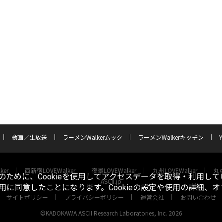
動画／生放送
ラーメンWalkerムック
ラーメンWalkerキッチン
ker
西新宿LOVEWalker
夜景LOVEWalker
九州LOVEWalker
丸の
ために、Cookieを使用してアクセスデータを取得・利用して
ASCII.jp
使用に同意したことになります。Cookieの設定や使用の詳細、
サイトポリシー
プライバシーポリシー
運営会社
お問い合わせ
©KADOKAWA ASCII Research Laboratories, Inc. 2026