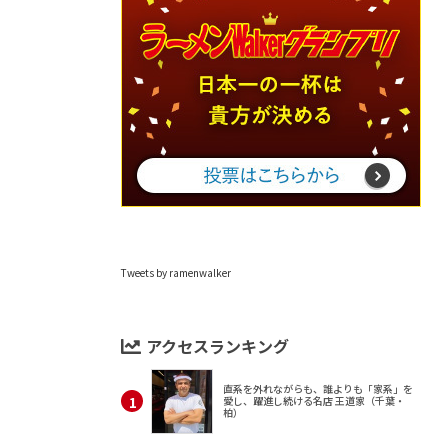
Tweets by ramenwalker
アクセスランキング
直系を外れながらも、誰よりも「家系」を
愛し、躍進し続ける名店 王道家（千葉・
柏）