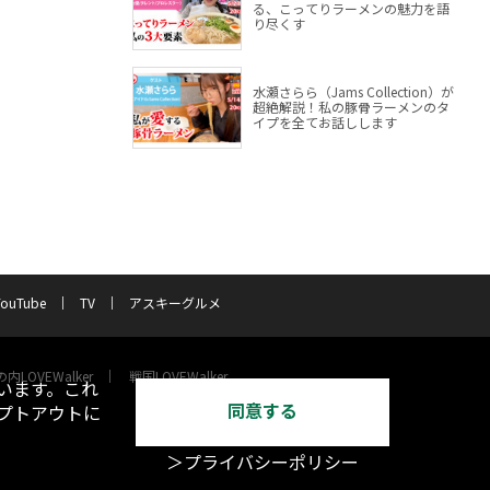
る、こってりラーメンの魅力を語
り尽くす
水瀬さらら（Jams Collection）が
超絶解説！私の豚骨ラーメンのタ
イプを全てお話しします
YouTube
TV
アスキーグルメ
内LOVEWalker
戦国LOVEWalker
います。これ
同意する
オプトアウトに
＞プライバシーポリシー