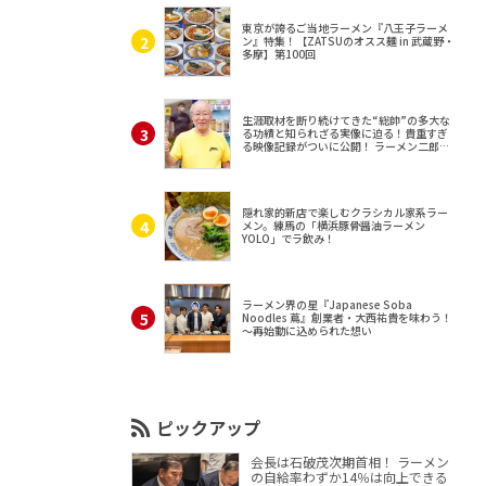
東京が誇るご当地ラーメン『八王子ラーメ
ン』特集！【ZATSUのオスス麺 in 武蔵野・
多摩】第100回
生涯取材を断り続けてきた“総帥”の多大な
る功績と知られざる実像に迫る！貴重すぎ
る映像記録がついに公開！ ラーメン二郎
（東京・三田）
隠れ家的新店で楽しむクラシカル家系ラー
メン。練馬の「横浜豚骨醤油ラーメン
YOLO」でラ飲み！
ラーメン界の星『Japanese Soba
Noodles 蔦』創業者・大西祐貴を味わう！
～再始動に込められた想い
ピックアップ
会長は石破茂次期首相！ ラーメン
の自給率わずか14％は向上できる