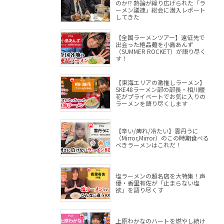
のか!? 熱論が繰り広げられた「ラ
ーメン議連」総会に潜入レポート
してきた
【全国ラーメンツアー】遠征先で
出会った絶品麺を小島あんず
（SUMMER ROCKET）が語り尽く
す！
【東海エリアの激推しラーメン】
SKE48ラーメン部の部長・相川暖
花がプライベートでお気に入りの
ラーメンを語り尽くします
【辛い/痺れ/冷たい】雲丹うに
（Mirror,Mirror）のこの時期食べる
べきラーメンはこれだ！
塩ラーメンの超名店を大特集！声
優・香里有佐が「止まらない塩
欲」を語り尽くす
上原わかなのハートを燃やし続け