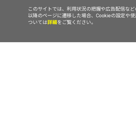
このサイトでは、利用状況の把握や広告配信などの
以降のページに遷移した場合、Cookieの設定や
ついては
詳細
をご覧ください。
TOP
ニュース
レビュー
エリアLOVEWalker
横浜LOVEWal