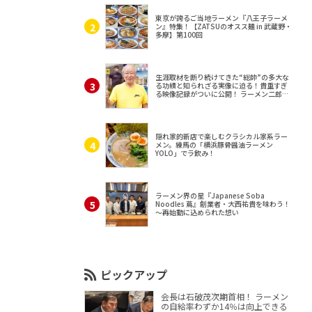
東京が誇るご当地ラーメン『八王子ラーメ
ン』特集！【ZATSUのオスス麺 in 武蔵野・
多摩】第100回
生涯取材を断り続けてきた“総帥”の多大な
る功績と知られざる実像に迫る！貴重すぎ
る映像記録がついに公開！ ラーメン二郎
（東京・三田）
隠れ家的新店で楽しむクラシカル家系ラー
メン。練馬の「横浜豚骨醤油ラーメン
YOLO」でラ飲み！
ラーメン界の星『Japanese Soba
Noodles 蔦』創業者・大西祐貴を味わう！
～再始動に込められた想い
ピックアップ
会長は石破茂次期首相！ ラーメン
の自給率わずか14％は向上できる