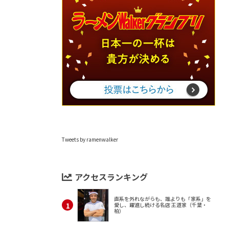
Tweets by ramenwalker
アクセスランキング
直系を外れながらも、誰よりも「家系」を
愛し、躍進し続ける名店 王道家（千葉・
柏）