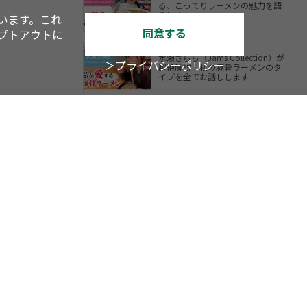
る、こってりラーメンの魅力を語
り尽くす
います。これ
同意する
オプトアウトに
水瀬さらら（Jams Collection）が
＞プライバシーポリシー
超絶解説！私の豚骨ラーメンのタ
イプを全てお話しします
YouTube
TV
アスキーグルメ
内LOVEWalker
戦国LOVEWalker