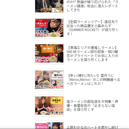
のか!? 熱論が繰り広げられた「ラ
ーメン議連」総会に潜入レポート
してきた
【全国ラーメンツアー】遠征先で
出会った絶品麺を小島あんず
（SUMMER ROCKET）が語り尽く
す！
【東海エリアの激推しラーメン】
SKE48ラーメン部の部長・相川暖
花がプライベートでお気に入りの
ラーメンを語り尽くします
【辛い/痺れ/冷たい】雲丹うに
（Mirror,Mirror）のこの時期食べる
べきラーメンはこれだ！
塩ラーメンの超名店を大特集！声
優・香里有佐が「止まらない塩
欲」を語り尽くす
上原わかなのハートを燃やし続け