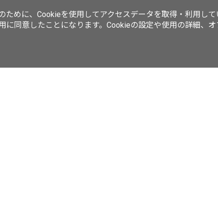
ために、Cookieを使用してアクセスデータを取得・利用して
使用に同意したことになります。Cookieの設定や使用の詳細、
動画／生放送
ラーメンWalkerムック
ラーメンWalkerキッチン
ker
西新宿LOVEWalker
夜景LOVEWalker
九州LOVEWalker
丸の
ASCII.jp
サイトポリシー
プライバシーポリシー
運営会社
お問い合わせ
©KADOKAWA ASCII Research Laboratories, Inc. 2026