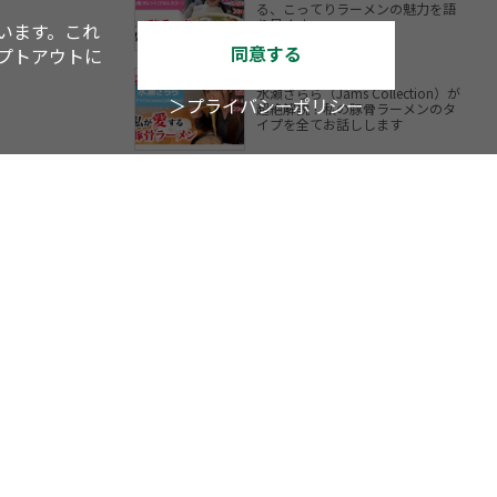
る、こってりラーメンの魅力を語
り尽くす
います。これ
同意する
オプトアウトに
水瀬さらら（Jams Collection）が
＞プライバシーポリシー
超絶解説！私の豚骨ラーメンのタ
イプを全てお話しします
YouTube
TV
アスキーグルメ
内LOVEWalker
戦国LOVEWalker