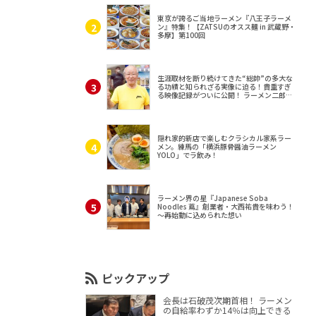
東京が誇るご当地ラーメン『八王子ラーメ
ン』特集！【ZATSUのオスス麺 in 武蔵野・
多摩】第100回
生涯取材を断り続けてきた“総帥”の多大な
る功績と知られざる実像に迫る！貴重すぎ
る映像記録がついに公開！ ラーメン二郎
（東京・三田）
隠れ家的新店で楽しむクラシカル家系ラー
メン。練馬の「横浜豚骨醤油ラーメン
YOLO」でラ飲み！
ラーメン界の星『Japanese Soba
Noodles 蔦』創業者・大西祐貴を味わう！
～再始動に込められた想い
ピックアップ
会長は石破茂次期首相！ ラーメン
の自給率わずか14％は向上できる