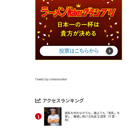
Tweets by ramenwalker
アクセスランキング
直系を外れながらも、誰よりも「家系」を
愛し、躍進し続ける名店 王道家（千葉・
柏）