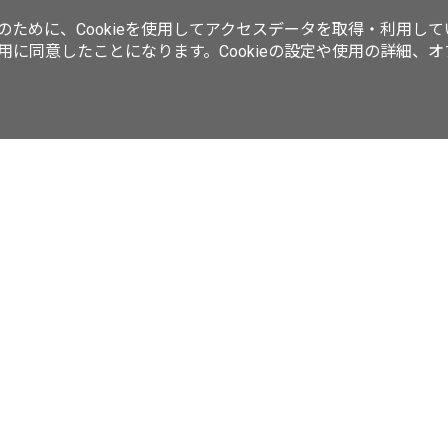
ために、Cookieを使用してアクセスデータを取得・利用して
使用に同意したことになります。Cookieの設定や使用の詳細、
動画／生放送
ラーメンWalkerムック
ラーメンWalkerキッチン
ker
西新宿LOVEWalker
夜景LOVEWalker
九州LOVEWalker
丸の
ASCII.jp
サイトポリシー
プライバシーポリシー
運営会社
お問い合わせ
©KADOKAWA ASCII Research Laboratories, Inc. 2026