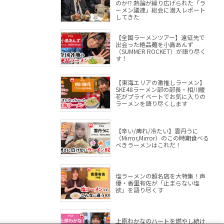
のか!? 熱論が繰り広げられた「ラ
ーメン議連」総会に潜入レポート
してきた
【全国ラーメンツアー】遠征先で
出会った絶品麺を小島あんず
（SUMMER ROCKET）が語り尽く
す！
【東海エリアの激推しラーメン】
SKE48ラーメン部の部長・相川暖
花がプライベートでお気に入りの
ラーメンを語り尽くします
【辛い/痺れ/冷たい】雲丹うに
（Mirror,Mirror）のこの時期食べる
べきラーメンはこれだ！
塩ラーメンの超名店を大特集！声
優・香里有佐が「止まらない塩
欲」を語り尽くす
上原わかなのハートを燃やし続け