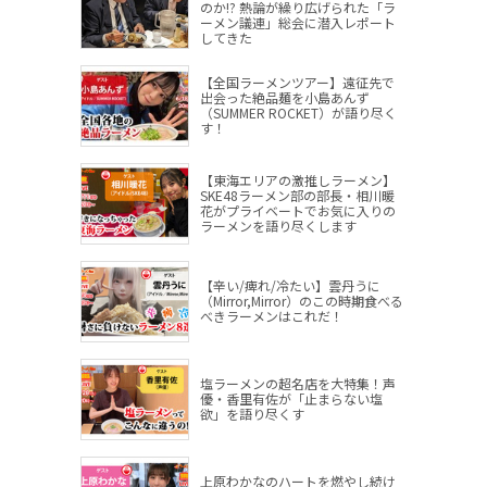
のか!? 熱論が繰り広げられた「ラ
ーメン議連」総会に潜入レポート
してきた
【全国ラーメンツアー】遠征先で
出会った絶品麺を小島あんず
（SUMMER ROCKET）が語り尽く
す！
【東海エリアの激推しラーメン】
SKE48ラーメン部の部長・相川暖
花がプライベートでお気に入りの
ラーメンを語り尽くします
【辛い/痺れ/冷たい】雲丹うに
（Mirror,Mirror）のこの時期食べる
べきラーメンはこれだ！
塩ラーメンの超名店を大特集！声
優・香里有佐が「止まらない塩
欲」を語り尽くす
上原わかなのハートを燃やし続け