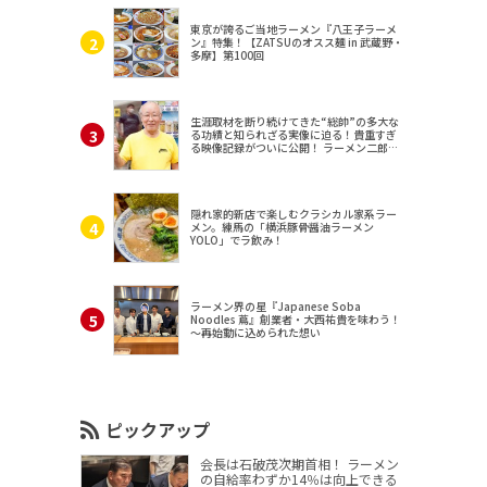
東京が誇るご当地ラーメン『八王子ラーメ
ン』特集！【ZATSUのオスス麺 in 武蔵野・
多摩】第100回
生涯取材を断り続けてきた“総帥”の多大な
る功績と知られざる実像に迫る！貴重すぎ
る映像記録がついに公開！ ラーメン二郎
（東京・三田）
隠れ家的新店で楽しむクラシカル家系ラー
メン。練馬の「横浜豚骨醤油ラーメン
YOLO」でラ飲み！
ラーメン界の星『Japanese Soba
Noodles 蔦』創業者・大西祐貴を味わう！
～再始動に込められた想い
ピックアップ
会長は石破茂次期首相！ ラーメン
の自給率わずか14％は向上できる