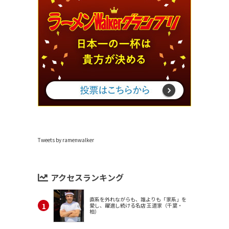
Tweets by ramenwalker
アクセスランキング
直系を外れながらも、誰よりも「家系」を
愛し、躍進し続ける名店 王道家（千葉・
柏）