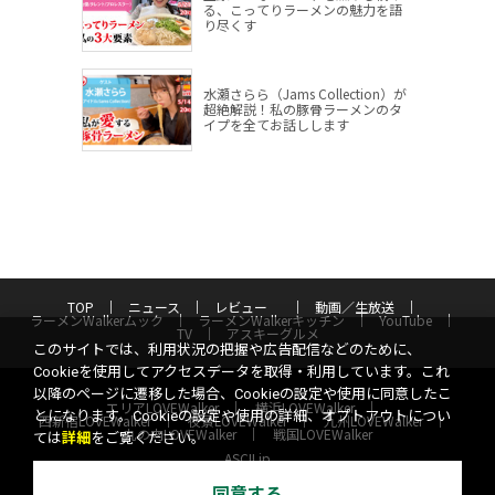
る、こってりラーメンの魅力を語
り尽くす
水瀬さらら（Jams Collection）が
超絶解説！私の豚骨ラーメンのタ
イプを全てお話しします
TOP
ニュース
レビュー
動画／生放送
ラーメンWalkerムック
ラーメンWalkerキッチン
YouTube
TV
アスキーグルメ
このサイトでは、利用状況の把握や広告配信などのために、
Cookieを使用してアクセスデータを取得・利用しています。これ
以降のページに遷移した場合、Cookieの設定や使用に同意したこ
エリアLOVEWalker
横浜LOVEWalker
とになります。Cookieの設定や使用の詳細、オプトアウトについ
西新宿LOVEWalker
夜景LOVEWalker
九州LOVEWalker
丸の内LOVEWalker
戦国LOVEWalker
ては
詳細
をご覧ください。
ASCII.jp
サイトポリシー
プライバシーポリシー
運営会社
同意する