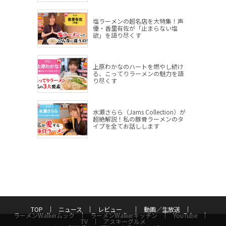
塩ラーメンの超名店を大特集！声
優・香里有佐が「止まらない塩
欲」を語り尽くす
上原わかなのハートを燃やし続け
る、こってりラーメンの魅力を語
り尽くす
水瀬さらら（Jams Collection）が
超絶解説！私の豚骨ラーメンのタ
イプを全てお話しします
TOP
ニュース
レビュー
動画／生放送
ラーメンWalkerムック
ラーメンWalkerキッチン
YouTube
TV
アスキーグルメ