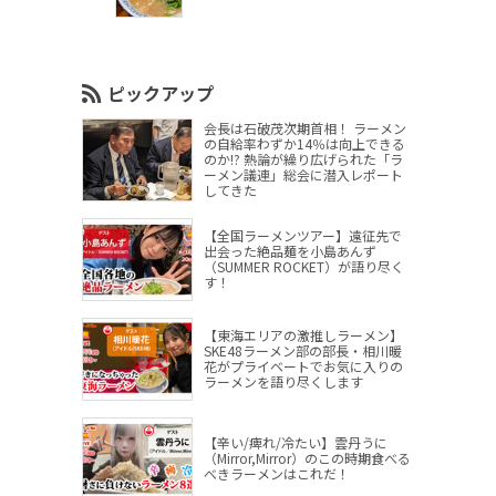
ピックアップ
会長は石破茂次期首相！ ラーメン
の自給率わずか14％は向上できる
のか!? 熱論が繰り広げられた「ラ
ーメン議連」総会に潜入レポート
してきた
【全国ラーメンツアー】遠征先で
出会った絶品麺を小島あんず
（SUMMER ROCKET）が語り尽く
す！
【東海エリアの激推しラーメン】
SKE48ラーメン部の部長・相川暖
花がプライベートでお気に入りの
ラーメンを語り尽くします
【辛い/痺れ/冷たい】雲丹うに
（Mirror,Mirror）のこの時期食べる
べきラーメンはこれだ！