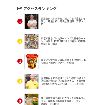
アクセスランキング
直系を外れながらも、誰よりも「家系」を
愛し、躍進し続ける名店 王道家（千葉・
柏）
東京が誇るご当地ラーメン『八王子ラーメ
ン』特集！【ZATSUのオスス麺 in 武蔵野・
多摩】第100回
ガッツリ食べたい日に刺さる！ 極太もちも
ち麺の「麺欲ハンター」が登場
生涯取材を断り続けてきた“総帥”の多大な
る功績と知られざる実像に迫る！貴重すぎ
る映像記録がついに公開！ ラーメン二郎
（東京・三田）
隠れ家的新店で楽しむクラシカル家系ラー
メン。練馬の「横浜豚骨醤油ラーメン
YOLO」でラ飲み！