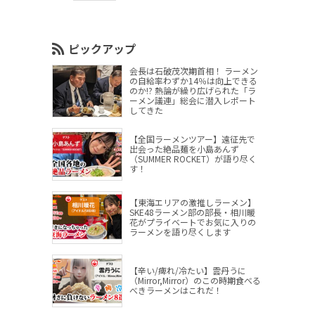
ピックアップ
会長は石破茂次期首相！ ラーメン
の自給率わずか14％は向上できる
のか!? 熱論が繰り広げられた「ラ
ーメン議連」総会に潜入レポート
してきた
【全国ラーメンツアー】遠征先で
出会った絶品麺を小島あんず
（SUMMER ROCKET）が語り尽く
す！
【東海エリアの激推しラーメン】
SKE48ラーメン部の部長・相川暖
花がプライベートでお気に入りの
ラーメンを語り尽くします
【辛い/痺れ/冷たい】雲丹うに
（Mirror,Mirror）のこの時期食べる
べきラーメンはこれだ！