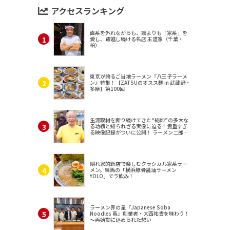
アクセスランキング
直系を外れながらも、誰よりも「家系」を
愛し、躍進し続ける名店 王道家（千葉・
柏）
東京が誇るご当地ラーメン『八王子ラーメ
ン』特集！【ZATSUのオスス麺 in 武蔵野・
多摩】第100回
生涯取材を断り続けてきた“総帥”の多大な
る功績と知られざる実像に迫る！貴重すぎ
る映像記録がついに公開！ ラーメン二郎
（東京・三田）
隠れ家的新店で楽しむクラシカル家系ラー
メン。練馬の「横浜豚骨醤油ラーメン
YOLO」でラ飲み！
ラーメン界の星『Japanese Soba
Noodles 蔦』創業者・大西祐貴を味わう！
～再始動に込められた想い