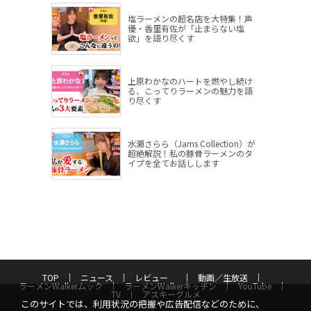
塩ラーメンの超名店を大特集！声
優・香里有佐が「止まらない塩
欲」を語り尽くす
上原わかなのハートを燃やし続け
る、こってりラーメンの魅力を語
り尽くす
水瀬さらら（Jams Collection）が
超絶解説！私の豚骨ラーメンのタ
イプを全てお話しします
TOP
ニュース
レビュー
動画／生放送
ラーメンWalkerムック
ラーメンWalkerキッチン
YouTube
TV
アスキーグルメ
このサイトでは、利用状況の把握や広告配信などのために、