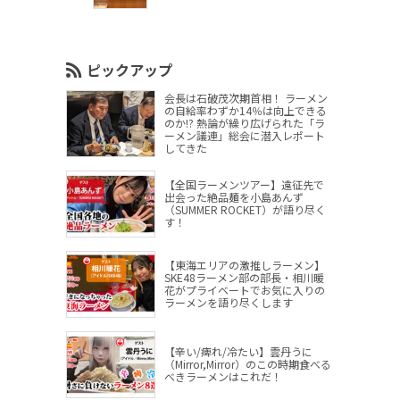
ピックアップ
会長は石破茂次期首相！ ラーメン
の自給率わずか14％は向上できる
のか!? 熱論が繰り広げられた「ラ
ーメン議連」総会に潜入レポート
してきた
【全国ラーメンツアー】遠征先で
出会った絶品麺を小島あんず
（SUMMER ROCKET）が語り尽く
す！
【東海エリアの激推しラーメン】
SKE48ラーメン部の部長・相川暖
花がプライベートでお気に入りの
ラーメンを語り尽くします
【辛い/痺れ/冷たい】雲丹うに
（Mirror,Mirror）のこの時期食べる
べきラーメンはこれだ！