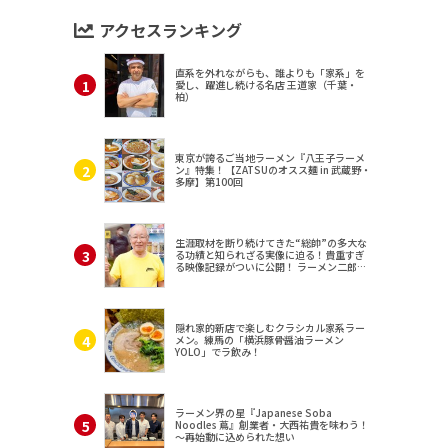
アクセスランキング
直系を外れながらも、誰よりも「家系」を
愛し、躍進し続ける名店 王道家（千葉・
柏）
東京が誇るご当地ラーメン『八王子ラーメ
ン』特集！【ZATSUのオスス麺 in 武蔵野・
多摩】第100回
生涯取材を断り続けてきた“総帥”の多大な
る功績と知られざる実像に迫る！貴重すぎ
る映像記録がついに公開！ ラーメン二郎
（東京・三田）
隠れ家的新店で楽しむクラシカル家系ラー
メン。練馬の「横浜豚骨醤油ラーメン
YOLO」でラ飲み！
ラーメン界の星『Japanese Soba
Noodles 蔦』創業者・大西祐貴を味わう！
～再始動に込められた想い