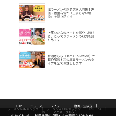
塩ラーメンの超名店を大特集！声
優・香里有佐が「止まらない塩
欲」を語り尽くす
上原わかなのハートを燃やし続け
る、こってりラーメンの魅力を語
り尽くす
水瀬さらら（Jams Collection）が
超絶解説！私の豚骨ラーメンのタ
イプを全てお話しします
TOP
ニュース
レビュー
動画／生放送
ラーメンWalkerムック
ラーメンWalkerキッチン
YouTube
TV
アスキーグルメ
このサイトでは、利用状況の把握や広告配信などのために、