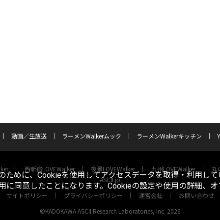
動画／生放送
ラーメンWalkerムック
ラーメンWalkerキッチン
ker
西新宿LOVEWalker
夜景LOVEWalker
九州LOVEWalker
丸の
ために、Cookieを使用してアクセスデータを取得・利用して
ASCII.jp
使用に同意したことになります。Cookieの設定や使用の詳細、
サイトポリシー
プライバシーポリシー
運営会社
お問い合わせ
©KADOKAWA ASCII Research Laboratories, Inc. 2026