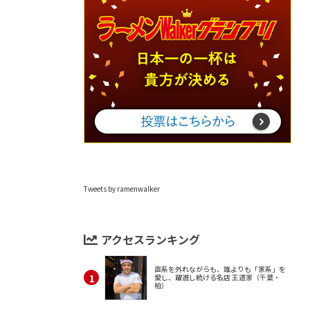
Tweets by ramenwalker
アクセスランキング
直系を外れながらも、誰よりも「家系」を
愛し、躍進し続ける名店 王道家（千葉・
柏）