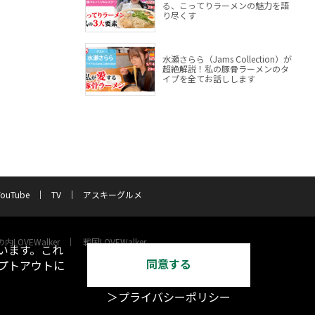
る、こってりラーメンの魅力を語
り尽くす
水瀬さらら（Jams Collection）が
超絶解説！私の豚骨ラーメンのタ
イプを全てお話しします
YouTube
TV
アスキーグルメ
内LOVEWalker
戦国LOVEWalker
います。これ
同意する
オプトアウトに
＞プライバシーポリシー