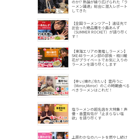
のか!? 熱論が繰り広げられた「ラ
ーメン議連」総会に潜入レポート
してきた
【全国ラーメンツアー】遠征先で
出会った絶品麺を小島あんず
（SUMMER ROCKET）が語り尽く
す！
【東海エリアの激推しラーメン】
SKE48ラーメン部の部長・相川暖
花がプライベートでお気に入りの
ラーメンを語り尽くします
【辛い/痺れ/冷たい】雲丹うに
（Mirror,Mirror）のこの時期食べる
べきラーメンはこれだ！
塩ラーメンの超名店を大特集！声
優・香里有佐が「止まらない塩
欲」を語り尽くす
上原わかなのハートを燃やし続け