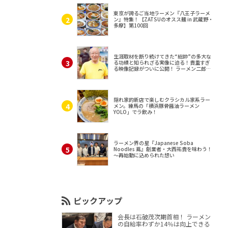
東京が誇るご当地ラーメン『八王子ラーメ
ン』特集！【ZATSUのオスス麺 in 武蔵野・
多摩】第100回
生涯取材を断り続けてきた“総帥”の多大な
る功績と知られざる実像に迫る！貴重すぎ
る映像記録がついに公開！ ラーメン二郎
（東京・三田）
隠れ家的新店で楽しむクラシカル家系ラー
メン。練馬の「横浜豚骨醤油ラーメン
YOLO」でラ飲み！
ラーメン界の星『Japanese Soba
Noodles 蔦』創業者・大西祐貴を味わう！
～再始動に込められた想い
ピックアップ
会長は石破茂次期首相！ ラーメン
の自給率わずか14％は向上できる