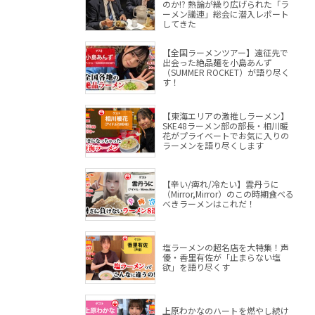
のか!? 熱論が繰り広げられた「ラ
ーメン議連」総会に潜入レポート
してきた
【全国ラーメンツアー】遠征先で
出会った絶品麺を小島あんず
（SUMMER ROCKET）が語り尽く
す！
【東海エリアの激推しラーメン】
SKE48ラーメン部の部長・相川暖
花がプライベートでお気に入りの
ラーメンを語り尽くします
【辛い/痺れ/冷たい】雲丹うに
（Mirror,Mirror）のこの時期食べる
べきラーメンはこれだ！
塩ラーメンの超名店を大特集！声
優・香里有佐が「止まらない塩
欲」を語り尽くす
上原わかなのハートを燃やし続け