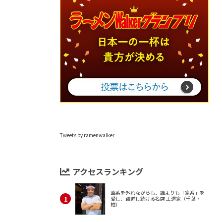
Tweets by ramenwalker
アクセスランキング
直系を外れながらも、誰よりも「家系」を
愛し、躍進し続ける名店 王道家（千葉・
柏）