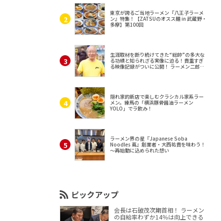
東京が誇るご当地ラーメン『八王子ラーメ
ン』特集！【ZATSUのオスス麺 in 武蔵野・
多摩】第100回
生涯取材を断り続けてきた“総帥”の多大な
る功績と知られざる実像に迫る！貴重すぎ
る映像記録がついに公開！ ラーメン二郎
（東京・三田）
隠れ家的新店で楽しむクラシカル家系ラー
メン。練馬の「横浜豚骨醤油ラーメン
YOLO」でラ飲み！
ラーメン界の星『Japanese Soba
Noodles 蔦』創業者・大西祐貴を味わう！
～再始動に込められた想い
ピックアップ
会長は石破茂次期首相！ ラーメン
の自給率わずか14％は向上できる