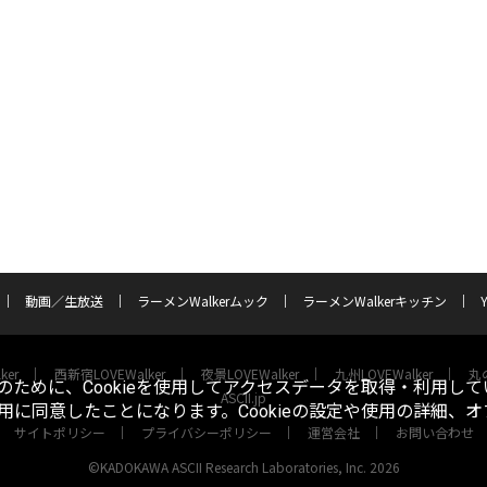
動画／生放送
ラーメンWalkerムック
ラーメンWalkerキッチン
ker
西新宿LOVEWalker
夜景LOVEWalker
九州LOVEWalker
丸の
ために、Cookieを使用してアクセスデータを取得・利用して
ASCII.jp
使用に同意したことになります。Cookieの設定や使用の詳細、
サイトポリシー
プライバシーポリシー
運営会社
お問い合わせ
©KADOKAWA ASCII Research Laboratories, Inc. 2026