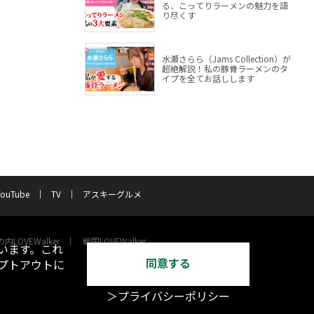
る、こってりラーメンの魅力を語
り尽くす
水瀬さらら（Jams Collection）が
超絶解説！私の豚骨ラーメンのタ
イプを全てお話しします
YouTube
TV
アスキーグルメ
内LOVEWalker
戦国LOVEWalker
います。これ
同意する
オプトアウトに
＞プライバシーポリシー