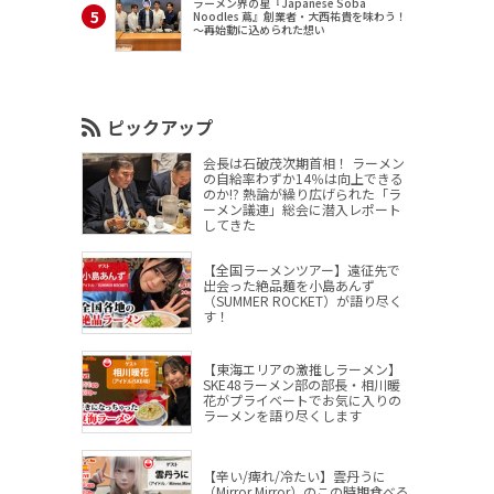
ラーメン界の星『Japanese Soba
Noodles 蔦』創業者・大西祐貴を味わう！
～再始動に込められた想い
ピックアップ
会長は石破茂次期首相！ ラーメン
の自給率わずか14％は向上できる
のか!? 熱論が繰り広げられた「ラ
ーメン議連」総会に潜入レポート
してきた
【全国ラーメンツアー】遠征先で
出会った絶品麺を小島あんず
（SUMMER ROCKET）が語り尽く
す！
【東海エリアの激推しラーメン】
SKE48ラーメン部の部長・相川暖
花がプライベートでお気に入りの
ラーメンを語り尽くします
【辛い/痺れ/冷たい】雲丹うに
（Mirror,Mirror）のこの時期食べる