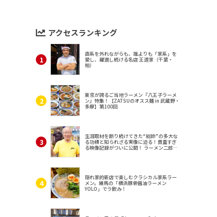
アクセスランキング
直系を外れながらも、誰よりも「家系」を
愛し、躍進し続ける名店 王道家（千葉・
柏）
東京が誇るご当地ラーメン『八王子ラーメ
ン』特集！【ZATSUのオスス麺 in 武蔵野・
多摩】第100回
生涯取材を断り続けてきた“総帥”の多大な
る功績と知られざる実像に迫る！貴重すぎ
る映像記録がついに公開！ ラーメン二郎
（東京・三田）
隠れ家的新店で楽しむクラシカル家系ラー
メン。練馬の「横浜豚骨醤油ラーメン
YOLO」でラ飲み！