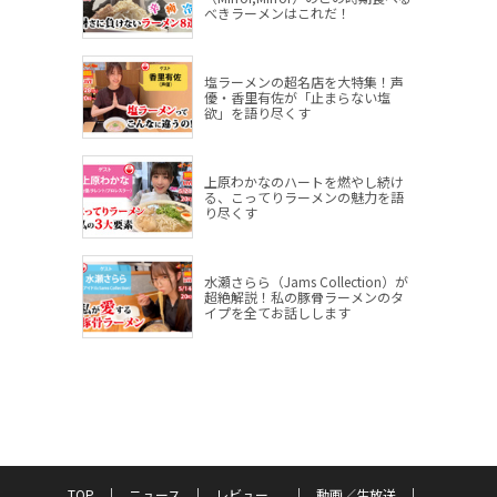
べきラーメンはこれだ！
塩ラーメンの超名店を大特集！声
優・香里有佐が「止まらない塩
欲」を語り尽くす
上原わかなのハートを燃やし続け
る、こってりラーメンの魅力を語
り尽くす
水瀬さらら（Jams Collection）が
超絶解説！私の豚骨ラーメンのタ
イプを全てお話しします
TOP
ニュース
レビュー
動画／生放送