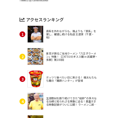
Tweets by ramenwalker
アクセスランキング
直系を外れながらも、誰よりも「家系」を
愛し、躍進し続ける名店 王道家（千葉・
柏）
東京が誇るご当地ラーメン『八王子ラーメ
ン』特集！【ZATSUのオスス麺 in 武蔵野・
多摩】第100回
ガッツリ食べたい日に刺さる！ 極太もちも
ち麺の「麺欲ハンター」が登場
生涯取材を断り続けてきた“総帥”の多大な
る功績と知られざる実像に迫る！貴重すぎ
る映像記録がついに公開！ ラーメン二郎
（東京・三田）