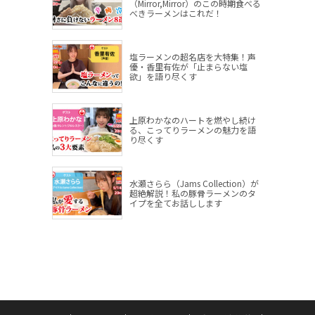
（Mirror,Mirror）のこの時期食べる
べきラーメンはこれだ！
塩ラーメンの超名店を大特集！声
優・香里有佐が「止まらない塩
欲」を語り尽くす
上原わかなのハートを燃やし続け
る、こってりラーメンの魅力を語
り尽くす
水瀬さらら（Jams Collection）が
超絶解説！私の豚骨ラーメンのタ
イプを全てお話しします