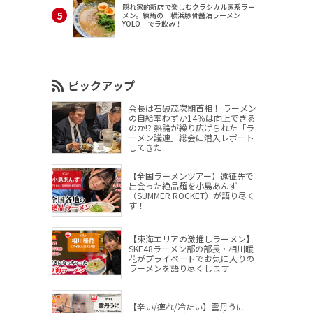
隠れ家的新店で楽しむクラシカル家系ラー
メン。練馬の「横浜豚骨醤油ラーメン
YOLO」でラ飲み！
ピックアップ
会長は石破茂次期首相！ ラーメン
の自給率わずか14％は向上できる
のか!? 熱論が繰り広げられた「ラ
ーメン議連」総会に潜入レポート
してきた
【全国ラーメンツアー】遠征先で
出会った絶品麺を小島あんず
（SUMMER ROCKET）が語り尽く
す！
【東海エリアの激推しラーメン】
SKE48ラーメン部の部長・相川暖
花がプライベートでお気に入りの
ラーメンを語り尽くします
【辛い/痺れ/冷たい】雲丹うに