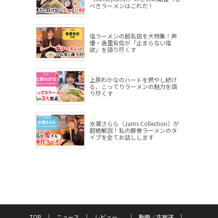
べきラーメンはこれだ！
塩ラーメンの超名店を大特集！声
優・香里有佐が「止まらない塩
欲」を語り尽くす
上原わかなのハートを燃やし続け
る、こってりラーメンの魅力を語
り尽くす
水瀬さらら（Jams Collection）が
超絶解説！私の豚骨ラーメンのタ
イプを全てお話しします
TOP
ニュース
レビュー
動画／生放送