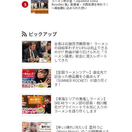
ラーメン界の星『Japanese Soba
Noodles 蔦』創業者・大西祐貴を味わう！
～再始動に込められた想い
ピックアップ
会長は石破茂次期首相！ ラーメン
の自給率わずか14％は向上できる
のか!? 熱論が繰り広げられた「ラ
ーメン議連」総会に潜入レポート
してきた
【全国ラーメンツアー】遠征先で
出会った絶品麺を小島あんず
（SUMMER ROCKET）が語り尽く
す！
【東海エリアの激推しラーメン】
SKE48ラーメン部の部長・相川暖
花がプライベートでお気に入りの
ラーメンを語り尽くします
【辛い/痺れ/冷たい】雲丹うに
（Mirror,Mirror）のこの時期食べる