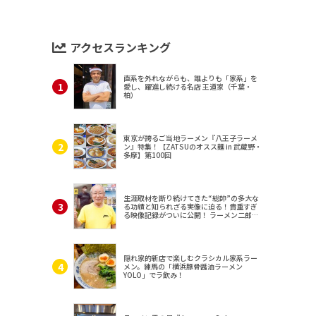
アクセスランキング
直系を外れながらも、誰よりも「家系」を
愛し、躍進し続ける名店 王道家（千葉・
柏）
東京が誇るご当地ラーメン『八王子ラーメ
ン』特集！【ZATSUのオスス麺 in 武蔵野・
多摩】第100回
生涯取材を断り続けてきた“総帥”の多大な
る功績と知られざる実像に迫る！貴重すぎ
る映像記録がついに公開！ ラーメン二郎
（東京・三田）
隠れ家的新店で楽しむクラシカル家系ラー
メン。練馬の「横浜豚骨醤油ラーメン
YOLO」でラ飲み！