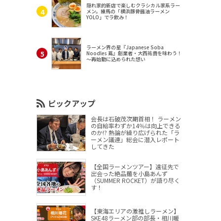
隠れ家的新店で楽しむクラシカル家系ラー
メン。練馬の「横浜豚骨醤油ラーメン
YOLO」でラ飲み！
ラーメン界の星『Japanese Soba
Noodles 蔦』創業者・大西祐貴を味わう！
～再始動に込められた想い
ピックアップ
会長は石破茂次期首相！ ラーメン
の自給率わずか14％は向上できる
のか!? 熱論が繰り広げられた「ラ
ーメン議連」総会に潜入レポート
してきた
【全国ラーメンツアー】遠征先で
出会った絶品麺を小島あんず
（SUMMER ROCKET）が語り尽く
す！
【東海エリアの激推しラーメン】
SKE48ラーメン部の部長・相川暖