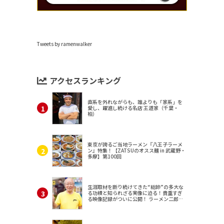
Tweets by ramenwalker
アクセスランキング
直系を外れながらも、誰よりも「家系」を
愛し、躍進し続ける名店 王道家（千葉・
柏）
東京が誇るご当地ラーメン『八王子ラーメ
ン』特集！【ZATSUのオスス麺 in 武蔵野・
多摩】第100回
生涯取材を断り続けてきた“総帥”の多大な
る功績と知られざる実像に迫る！貴重すぎ
る映像記録がついに公開！ ラーメン二郎
（東京・三田）