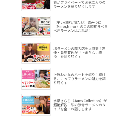
花がプライベートでお気に入りの
ラーメンを語り尽くします
【辛い/痺れ/冷たい】雲丹うに
（Mirror,Mirror）のこの時期食べる
べきラーメンはこれだ！
塩ラーメンの超名店を大特集！声
優・香里有佐が「止まらない塩
欲」を語り尽くす
上原わかなのハートを燃やし続け
る、こってりラーメンの魅力を語
り尽くす
水瀬さらら（Jams Collection）が
超絶解説！私の豚骨ラーメンのタ
イプを全てお話しします