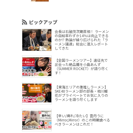
ピックアップ
会長は石破茂次期首相！ ラーメン
の自給率わずか14％は向上できる
のか!? 熱論が繰り広げられた「ラ
ーメン議連」総会に潜入レポート
してきた
【全国ラーメンツアー】遠征先で
出会った絶品麺を小島あんず
（SUMMER ROCKET）が語り尽く
す！
【東海エリアの激推しラーメン】
SKE48ラーメン部の部長・相川暖
花がプライベートでお気に入りの
ラーメンを語り尽くします
【辛い/痺れ/冷たい】雲丹うに
（Mirror,Mirror）のこの時期食べる
べきラーメンはこれだ！