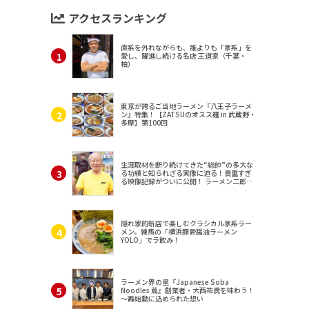
アクセスランキング
直系を外れながらも、誰よりも「家系」を
愛し、躍進し続ける名店 王道家（千葉・
柏）
東京が誇るご当地ラーメン『八王子ラーメ
ン』特集！【ZATSUのオスス麺 in 武蔵野・
多摩】第100回
生涯取材を断り続けてきた“総帥”の多大な
る功績と知られざる実像に迫る！貴重すぎ
る映像記録がついに公開！ ラーメン二郎
（東京・三田）
隠れ家的新店で楽しむクラシカル家系ラー
メン。練馬の「横浜豚骨醤油ラーメン
YOLO」でラ飲み！
ラーメン界の星『Japanese Soba
Noodles 蔦』創業者・大西祐貴を味わう！
～再始動に込められた想い