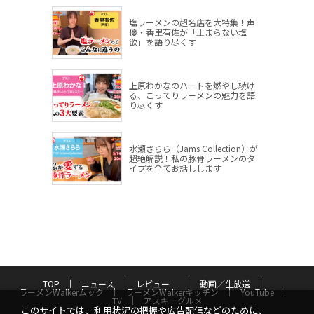
塩ラーメンの超名店を大特集！声
優・香里有佐が「止まらない塩
欲」を語り尽くす
上原わかなのハートを燃やし続け
る、こってりラーメンの魅力を語
り尽くす
水瀬さらら（Jams Collection）が
超絶解説！私の豚骨ラーメンのタ
イプを全てお話しします
TOP
ニュース
レビュー
動画／生放送
ラーメンWalkerムック
ラーメンWalkerキッチン
YouTube
TV
アスキーグルメ
このサイトでは、利用状況の把握や広告配信などのために、