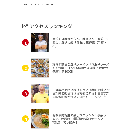
Tweets by ramenwalker
アクセスランキング
直系を外れながらも、誰よりも「家系」を
愛し、躍進し続ける名店 王道家（千葉・
柏）
東京が誇るご当地ラーメン『八王子ラーメ
ン』特集！【ZATSUのオスス麺 in 武蔵野・
多摩】第100回
生涯取材を断り続けてきた“総帥”の多大な
る功績と知られざる実像に迫る！貴重すぎ
る映像記録がついに公開！ ラーメン二郎
（東京・三田）
隠れ家的新店で楽しむクラシカル家系ラー
メン。練馬の「横浜豚骨醤油ラーメン
YOLO」でラ飲み！