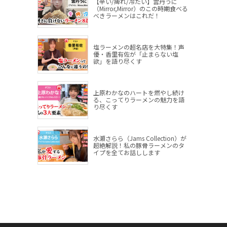
【辛い/痺れ/冷たい】雲丹うに
（Mirror,Mirror）のこの時期食べる
べきラーメンはこれだ！
塩ラーメンの超名店を大特集！声
優・香里有佐が「止まらない塩
欲」を語り尽くす
上原わかなのハートを燃やし続け
る、こってりラーメンの魅力を語
り尽くす
水瀬さらら（Jams Collection）が
超絶解説！私の豚骨ラーメンのタ
イプを全てお話しします