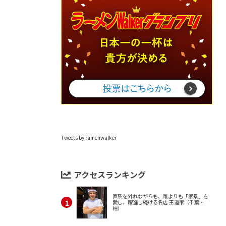
Tweets by ramenwalker
アクセスランキング
直系を外れながらも、誰よりも「家系」を
愛し、躍進し続ける名店 王道家（千葉・
柏）