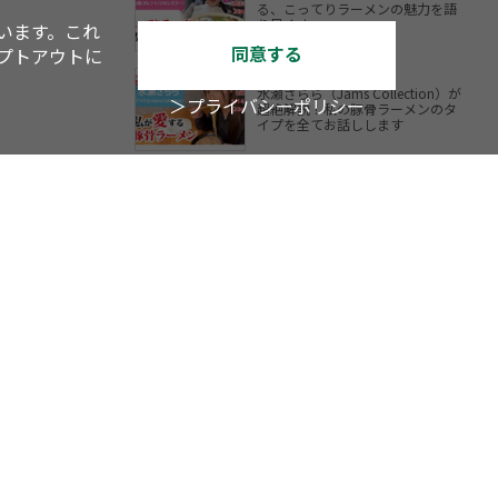
る、こってりラーメンの魅力を語
り尽くす
います。これ
同意する
オプトアウトに
水瀬さらら（Jams Collection）が
＞プライバシーポリシー
超絶解説！私の豚骨ラーメンのタ
イプを全てお話しします
YouTube
TV
アスキーグルメ
内LOVEWalker
戦国LOVEWalker