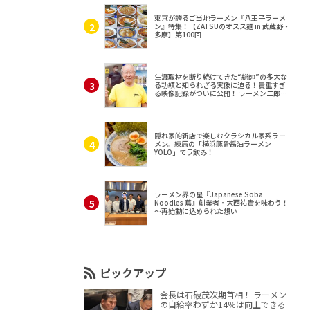
東京が誇るご当地ラーメン『八王子ラーメ
ン』特集！【ZATSUのオスス麺 in 武蔵野・
多摩】第100回
生涯取材を断り続けてきた“総帥”の多大な
る功績と知られざる実像に迫る！貴重すぎ
る映像記録がついに公開！ ラーメン二郎
（東京・三田）
隠れ家的新店で楽しむクラシカル家系ラー
メン。練馬の「横浜豚骨醤油ラーメン
YOLO」でラ飲み！
ラーメン界の星『Japanese Soba
Noodles 蔦』創業者・大西祐貴を味わう！
～再始動に込められた想い
ピックアップ
会長は石破茂次期首相！ ラーメン
の自給率わずか14％は向上できる