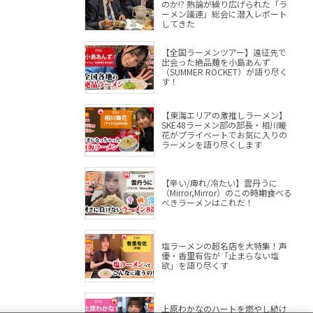
のか!? 熱論が繰り広げられた「ラ
ーメン議連」総会に潜入レポート
してきた
【全国ラーメンツアー】遠征先で
出会った絶品麺を小島あんず
（SUMMER ROCKET）が語り尽く
す！
【東海エリアの激推しラーメン】
SKE48ラーメン部の部長・相川暖
花がプライベートでお気に入りの
ラーメンを語り尽くします
【辛い/痺れ/冷たい】雲丹うに
（Mirror,Mirror）のこの時期食べる
べきラーメンはこれだ！
塩ラーメンの超名店を大特集！声
優・香里有佐が「止まらない塩
欲」を語り尽くす
上原わかなのハートを燃やし続け