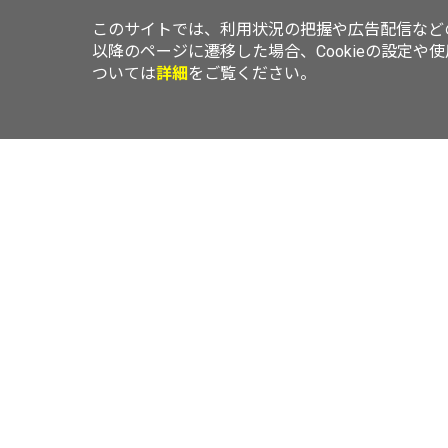
このサイトでは、利用状況の把握や広告配信などの
以降のページに遷移した場合、Cookieの設定や
ついては
詳細
をご覧ください。
TOP
ニュース
レビュー
エリアLOVEWalker
横浜LOVEWal