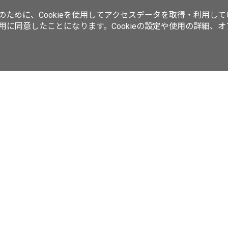
ために、Cookieを使用してアクセスデータを取得・利用して
使用に同意したことになります。Cookieの設定や使用の詳細、
動画／生放送
ラーメンWalkerムック
ラーメンWalkerキッチン
ker
西新宿LOVEWalker
夜景LOVEWalker
九州LOVEWalker
丸の
ASCII.jp
サイトポリシー
プライバシーポリシー
運営会社
お問い合わせ
©KADOKAWA ASCII Research Laboratories, Inc. 2026