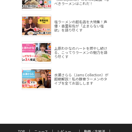
べきラーメンはこれだ！
塩ラーメンの超名店を大特集！声
優・香里有佐が「止まらない塩
欲」を語り尽くす
上原わかなのハートを燃やし続け
る、こってりラーメンの魅力を語
り尽くす
水瀬さらら（Jams Collection）が
超絶解説！私の豚骨ラーメンのタ
イプを全てお話しします
TOP
ニュース
レビュー
動画／生放送