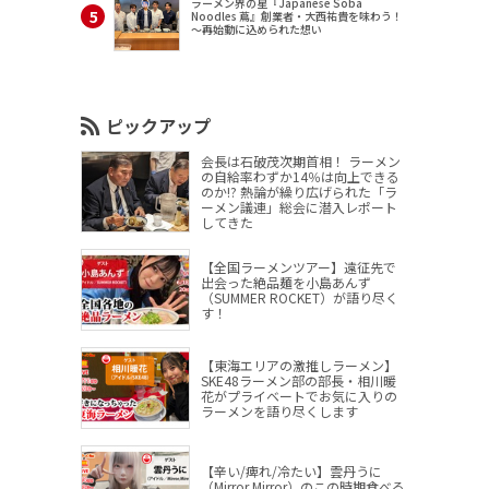
ラーメン界の星『Japanese Soba
Noodles 蔦』創業者・大西祐貴を味わう！
～再始動に込められた想い
ピックアップ
会長は石破茂次期首相！ ラーメン
の自給率わずか14％は向上できる
のか!? 熱論が繰り広げられた「ラ
ーメン議連」総会に潜入レポート
してきた
【全国ラーメンツアー】遠征先で
出会った絶品麺を小島あんず
（SUMMER ROCKET）が語り尽く
す！
【東海エリアの激推しラーメン】
SKE48ラーメン部の部長・相川暖
花がプライベートでお気に入りの
ラーメンを語り尽くします
【辛い/痺れ/冷たい】雲丹うに
（Mirror,Mirror）のこの時期食べる