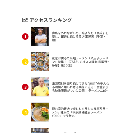
アクセスランキング
直系を外れながらも、誰よりも「家系」を
愛し、躍進し続ける名店 王道家（千葉・
柏）
東京が誇るご当地ラーメン『八王子ラーメ
ン』特集！【ZATSUのオスス麺 in 武蔵野・
多摩】第100回
生涯取材を断り続けてきた“総帥”の多大な
る功績と知られざる実像に迫る！貴重すぎ
る映像記録がついに公開！ ラーメン二郎
（東京・三田）
隠れ家的新店で楽しむクラシカル家系ラー
メン。練馬の「横浜豚骨醤油ラーメン
YOLO」でラ飲み！