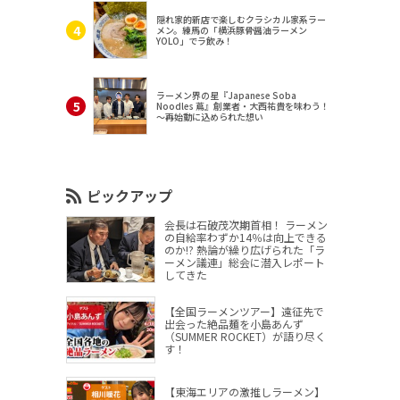
隠れ家的新店で楽しむクラシカル家系ラー
メン。練馬の「横浜豚骨醤油ラーメン
YOLO」でラ飲み！
ラーメン界の星『Japanese Soba
Noodles 蔦』創業者・大西祐貴を味わう！
～再始動に込められた想い
ピックアップ
会長は石破茂次期首相！ ラーメン
の自給率わずか14％は向上できる
のか!? 熱論が繰り広げられた「ラ
ーメン議連」総会に潜入レポート
してきた
【全国ラーメンツアー】遠征先で
出会った絶品麺を小島あんず
（SUMMER ROCKET）が語り尽く
す！
【東海エリアの激推しラーメン】