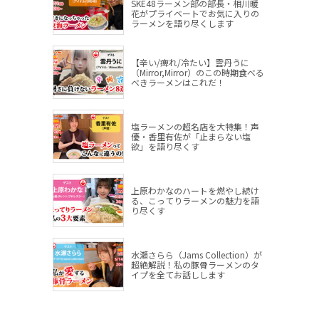
SKE48ラーメン部の部長・相川暖
花がプライベートでお気に入りの
ラーメンを語り尽くします
【辛い/痺れ/冷たい】雲丹うに
（Mirror,Mirror）のこの時期食べる
べきラーメンはこれだ！
塩ラーメンの超名店を大特集！声
優・香里有佐が「止まらない塩
欲」を語り尽くす
上原わかなのハートを燃やし続け
る、こってりラーメンの魅力を語
り尽くす
水瀬さらら（Jams Collection）が
超絶解説！私の豚骨ラーメンのタ
イプを全てお話しします