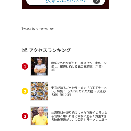
Tweets by ramenwalker
アクセスランキング
直系を外れながらも、誰よりも「家系」を
愛し、躍進し続ける名店 王道家（千葉・
柏）
東京が誇るご当地ラーメン『八王子ラーメ
ン』特集！【ZATSUのオスス麺 in 武蔵野・
多摩】第100回
生涯取材を断り続けてきた“総帥”の多大な
る功績と知られざる実像に迫る！貴重すぎ
る映像記録がついに公開！ ラーメン二郎
（東京・三田）