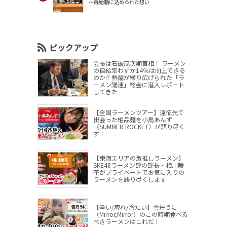
～再始動に込められた想い
ピックアップ
会長は石破茂次期首相！ ラーメン
の自給率わずか14％は向上できる
のか!? 熱論が繰り広げられた「ラ
ーメン議連」総会に潜入レポート
してきた
【全国ラーメンツアー】遠征先で
出会った絶品麺を小島あんず
（SUMMER ROCKET）が語り尽く
す！
【東海エリアの激推しラーメン】
SKE48ラーメン部の部長・相川暖
花がプライベートでお気に入りの
ラーメンを語り尽くします
【辛い/痺れ/冷たい】雲丹うに
（Mirror,Mirror）のこの時期食べる
べきラーメンはこれだ！