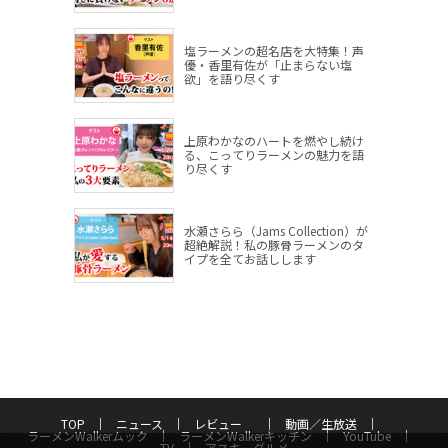
塩ラーメンの超名店を大特集！声
優・香里有佐が「止まらない塩
欲」を語り尽くす
上原わかなのハートを燃やし続け
る、こってりラーメンの魅力を語
り尽くす
水瀬さらら（Jams Collection）が
超絶解説！私の豚骨ラーメンのタ
イプを全てお話しします
TOP
ニュース
レビュー
動画／生放送
ラーメンWalkerムック
ラーメンWalkerキッチン
YouTube
TV
アスキーグルメ