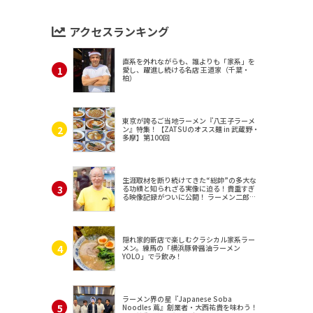
アクセスランキング
直系を外れながらも、誰よりも「家系」を
愛し、躍進し続ける名店 王道家（千葉・
柏）
東京が誇るご当地ラーメン『八王子ラーメ
ン』特集！【ZATSUのオスス麺 in 武蔵野・
多摩】第100回
生涯取材を断り続けてきた“総帥”の多大な
る功績と知られざる実像に迫る！貴重すぎ
る映像記録がついに公開！ ラーメン二郎
（東京・三田）
隠れ家的新店で楽しむクラシカル家系ラー
メン。練馬の「横浜豚骨醤油ラーメン
YOLO」でラ飲み！
ラーメン界の星『Japanese Soba
Noodles 蔦』創業者・大西祐貴を味わう！