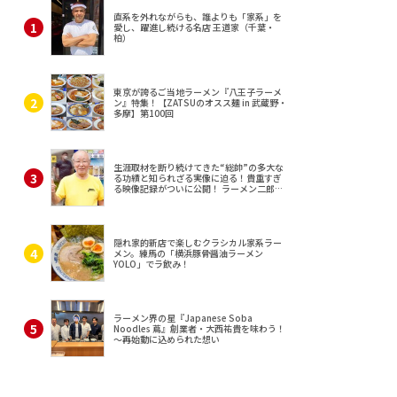
直系を外れながらも、誰よりも「家系」を
愛し、躍進し続ける名店 王道家（千葉・
柏）
東京が誇るご当地ラーメン『八王子ラーメ
ン』特集！【ZATSUのオスス麺 in 武蔵野・
多摩】第100回
生涯取材を断り続けてきた“総帥”の多大な
る功績と知られざる実像に迫る！貴重すぎ
る映像記録がついに公開！ ラーメン二郎
（東京・三田）
隠れ家的新店で楽しむクラシカル家系ラー
メン。練馬の「横浜豚骨醤油ラーメン
YOLO」でラ飲み！
ラーメン界の星『Japanese Soba
Noodles 蔦』創業者・大西祐貴を味わう！
～再始動に込められた想い