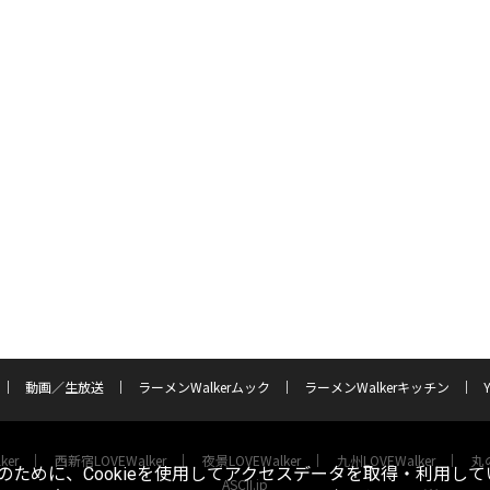
動画／生放送
ラーメンWalkerムック
ラーメンWalkerキッチン
ker
西新宿LOVEWalker
夜景LOVEWalker
九州LOVEWalker
丸の
ために、Cookieを使用してアクセスデータを取得・利用して
ASCII.jp