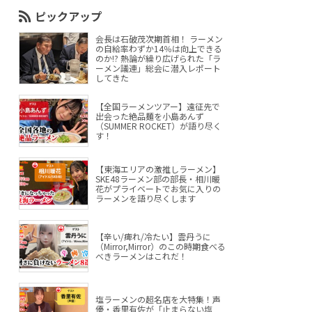
ピックアップ
会長は石破茂次期首相！ ラーメン
の自給率わずか14％は向上できる
のか!? 熱論が繰り広げられた「ラ
ーメン議連」総会に潜入レポート
してきた
【全国ラーメンツアー】遠征先で
出会った絶品麺を小島あんず
（SUMMER ROCKET）が語り尽く
す！
【東海エリアの激推しラーメン】
SKE48ラーメン部の部長・相川暖
花がプライベートでお気に入りの
ラーメンを語り尽くします
【辛い/痺れ/冷たい】雲丹うに
（Mirror,Mirror）のこの時期食べる
べきラーメンはこれだ！
塩ラーメンの超名店を大特集！声
優・香里有佐が「止まらない塩