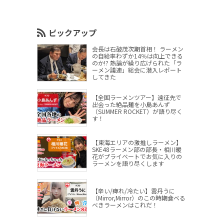
ピックアップ
会長は石破茂次期首相！ ラーメン
の自給率わずか14％は向上できる
のか!? 熱論が繰り広げられた「ラ
ーメン議連」総会に潜入レポート
してきた
【全国ラーメンツアー】遠征先で
出会った絶品麺を小島あんず
（SUMMER ROCKET）が語り尽く
す！
【東海エリアの激推しラーメン】
SKE48ラーメン部の部長・相川暖
花がプライベートでお気に入りの
ラーメンを語り尽くします
【辛い/痺れ/冷たい】雲丹うに
（Mirror,Mirror）のこの時期食べる
べきラーメンはこれだ！