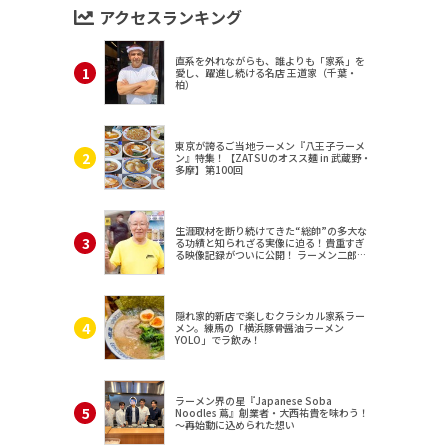
アクセスランキング
直系を外れながらも、誰よりも「家系」を
愛し、躍進し続ける名店 王道家（千葉・
柏）
東京が誇るご当地ラーメン『八王子ラーメ
ン』特集！【ZATSUのオスス麺 in 武蔵野・
多摩】第100回
生涯取材を断り続けてきた“総帥”の多大な
る功績と知られざる実像に迫る！貴重すぎ
る映像記録がついに公開！ ラーメン二郎
（東京・三田）
隠れ家的新店で楽しむクラシカル家系ラー
メン。練馬の「横浜豚骨醤油ラーメン
YOLO」でラ飲み！
ラーメン界の星『Japanese Soba
Noodles 蔦』創業者・大西祐貴を味わう！
～再始動に込められた想い