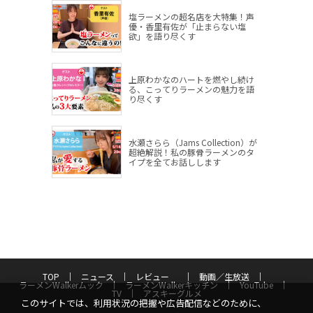
塩ラーメンの超名店を大特集！声
優・香里有佐が「止まらない塩
欲」を語り尽くす
上原わかなのハートを燃やし続け
る、こってりラーメンの魅力を語
り尽くす
水瀬さらら（Jams Collection）が
超絶解説！私の豚骨ラーメンのタ
イプを全てお話しします
TOP
ニュース
レビュー
動画／生放送
ラーメンWalkerムック
ラーメンWalkerキッチン
YouTube
TV
アスキーグルメ
このサイトでは、利用状況の把握や広告配信などのために、