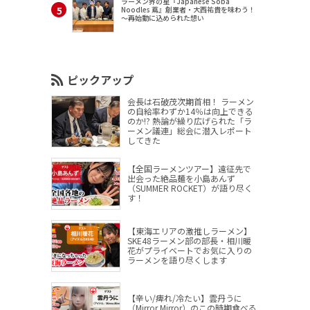
ラーメン界の星『Japanese Soba
Noodles 蔦』創業者・大西祐貴を味わう！
～再始動に込められた想い
ピックアップ
会長は石破茂次期首相！ ラーメン
の自給率わずか14％は向上できる
のか!? 熱論が繰り広げられた「ラ
ーメン議連」総会に潜入レポート
してきた
【全国ラーメンツアー】遠征先で
出会った絶品麺を小島あんず
（SUMMER ROCKET）が語り尽く
す！
【東海エリアの激推しラーメン】
SKE48ラーメン部の部長・相川暖
花がプライベートでお気に入りの
ラーメンを語り尽くします
【辛い/痺れ/冷たい】雲丹うに
（Mirror,Mirror）のこの時期食べる