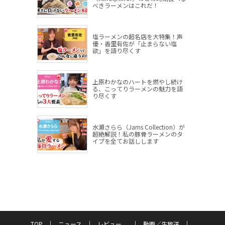
べきラーメンはこれだ！
塩ラーメンの超名店を大特集！声
優・香里有佐が「止まらない塩
欲」を語り尽くす
上原わかなのハートを燃やし続け
る、こってりラーメンの魅力を語
り尽くす
水瀬さらら（Jams Collection）が
超絶解説！私の豚骨ラーメンのタ
イプを全てお話しします
TOP
ニュース
レビュー
動画／生放送