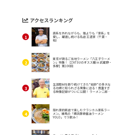
アクセスランキング
直系を外れながらも、誰よりも「家系」を
愛し、躍進し続ける名店 王道家（千葉・
柏）
東京が誇るご当地ラーメン『八王子ラーメ
ン』特集！【ZATSUのオスス麺 in 武蔵野・
多摩】第100回
生涯取材を断り続けてきた“総帥”の多大な
る功績と知られざる実像に迫る！貴重すぎ
る映像記録がついに公開！ ラーメン二郎
（東京・三田）
隠れ家的新店で楽しむクラシカル家系ラー
メン。練馬の「横浜豚骨醤油ラーメン
YOLO」でラ飲み！