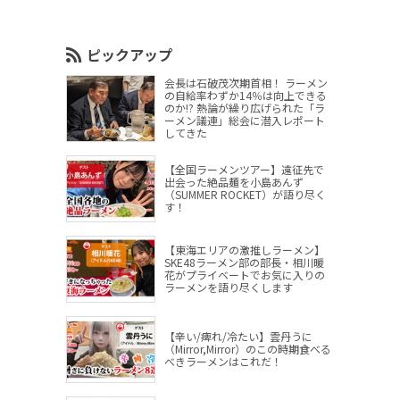
ピックアップ
会長は石破茂次期首相！ ラーメン
の自給率わずか14％は向上できる
のか!? 熱論が繰り広げられた「ラ
ーメン議連」総会に潜入レポート
してきた
【全国ラーメンツアー】遠征先で
出会った絶品麺を小島あんず
（SUMMER ROCKET）が語り尽く
す！
【東海エリアの激推しラーメン】
SKE48ラーメン部の部長・相川暖
花がプライベートでお気に入りの
ラーメンを語り尽くします
【辛い/痺れ/冷たい】雲丹うに
（Mirror,Mirror）のこの時期食べる
べきラーメンはこれだ！