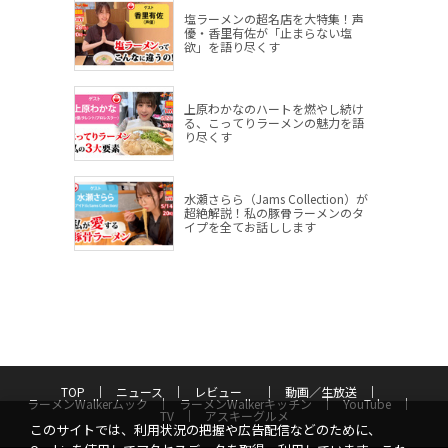
塩ラーメンの超名店を大特集！声
優・香里有佐が「止まらない塩
欲」を語り尽くす
上原わかなのハートを燃やし続け
る、こってりラーメンの魅力を語
り尽くす
水瀬さらら（Jams Collection）が
超絶解説！私の豚骨ラーメンのタ
イプを全てお話しします
TOP
ニュース
レビュー
動画／生放送
ラーメンWalkerムック
ラーメンWalkerキッチン
YouTube
TV
アスキーグルメ
このサイトでは、利用状況の把握や広告配信などのために、