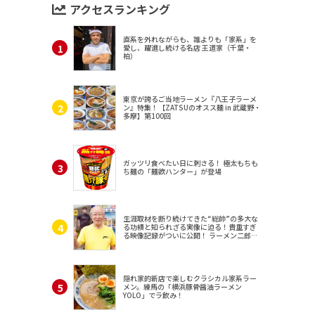
アクセスランキング
直系を外れながらも、誰よりも「家系」を
愛し、躍進し続ける名店 王道家（千葉・
柏）
東京が誇るご当地ラーメン『八王子ラーメ
ン』特集！【ZATSUのオスス麺 in 武蔵野・
多摩】第100回
ガッツリ食べたい日に刺さる！ 極太もちも
ち麺の「麺欲ハンター」が登場
生涯取材を断り続けてきた“総帥”の多大な
る功績と知られざる実像に迫る！貴重すぎ
る映像記録がついに公開！ ラーメン二郎
（東京・三田）
隠れ家的新店で楽しむクラシカル家系ラー
メン。練馬の「横浜豚骨醤油ラーメン
YOLO」でラ飲み！