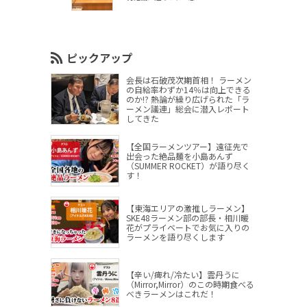
ピックアップ
会長は石破茂次期首相！ ラーメン
の自給率わずか14％は向上できる
のか!? 熱論が繰り広げられた「ラ
ーメン議連」総会に潜入レポート
してきた
【全国ラーメンツアー】遠征先で
出会った絶品麺を小島あんず
（SUMMER ROCKET）が語り尽く
す！
【東海エリアの激推しラーメン】
SKE48ラーメン部の部長・相川暖
花がプライベートでお気に入りの
ラーメンを語り尽くします
【辛い/痺れ/冷たい】雲丹うに
（Mirror,Mirror）のこの時期食べる
べきラーメンはこれだ！