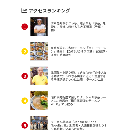
アクセスランキング
直系を外れながらも、誰よりも「家系」を
愛し、躍進し続ける名店 王道家（千葉・
柏）
東京が誇るご当地ラーメン『八王子ラーメ
ン』特集！【ZATSUのオスス麺 in 武蔵野・
多摩】第100回
生涯取材を断り続けてきた“総帥”の多大な
る功績と知られざる実像に迫る！貴重すぎ
る映像記録がついに公開！ ラーメン二郎
（東京・三田）
隠れ家的新店で楽しむクラシカル家系ラー
メン。練馬の「横浜豚骨醤油ラーメン
YOLO」でラ飲み！
ラーメン界の星『Japanese Soba
Noodles 蔦』創業者・大西祐貴を味わう！
～再始動に込められた想い