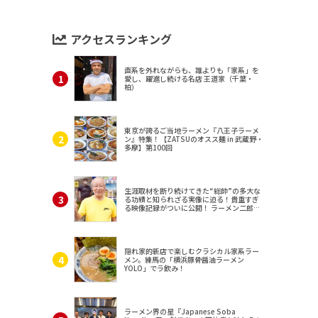
アクセスランキング
直系を外れながらも、誰よりも「家系」を
愛し、躍進し続ける名店 王道家（千葉・
柏）
東京が誇るご当地ラーメン『八王子ラーメ
ン』特集！【ZATSUのオスス麺 in 武蔵野・
多摩】第100回
生涯取材を断り続けてきた“総帥”の多大な
る功績と知られざる実像に迫る！貴重すぎ
る映像記録がついに公開！ ラーメン二郎
（東京・三田）
隠れ家的新店で楽しむクラシカル家系ラー
メン。練馬の「横浜豚骨醤油ラーメン
YOLO」でラ飲み！
ラーメン界の星『Japanese Soba