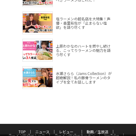
塩ラーメンの超名店を大特集！声
優・香里有佐が「止まらない塩
欲」を語り尽くす
上原わかなのハートを燃やし続け
る、こってりラーメンの魅力を語
り尽くす
水瀬さらら（Jams Collection）が
超絶解説！私の豚骨ラーメンのタ
イプを全てお話しします
TOP
ニュース
レビュー
動画／生放送
ラーメンWalkerムック
ラーメンWalkerキッチン
YouTube