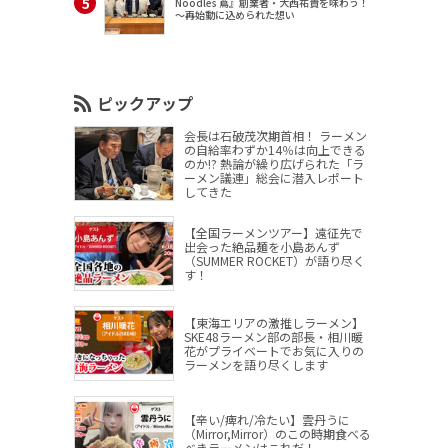
Noodles 蔦』創業者・大西祐貴を味わう！
～再始動に込められた想い
ピックアップ
会長は石破茂次期首相！ ラーメン
の自給率わずか14％は向上できる
のか!? 熱論が繰り広げられた「ラ
ーメン議連」総会に潜入レポート
してきた
【全国ラーメンツアー】遠征先で
出会った絶品麺を小島あんず
（SUMMER ROCKET）が語り尽く
す！
【東海エリアの激推しラーメン】
SKE48ラーメン部の部長・相川暖
花がプライベートでお気に入りの
ラーメンを語り尽くします
【辛い/痺れ/冷たい】雲丹うに
（Mirror,Mirror）のこの時期食べる
べきラーメンはこれだ！