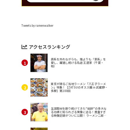
Tweets by ramenwalker
アクセスランキング
直系を外れながらも、誰よりも「家系」を
愛し、躍進し続ける名店 王道家（千葉・
柏）
東京が誇るご当地ラーメン『八王子ラーメ
ン』特集！【ZATSUのオスス麺 in 武蔵野・
多摩】第100回
生涯取材を断り続けてきた“総帥”の多大な
る功績と知られざる実像に迫る！貴重すぎ
る映像記録がついに公開！ ラーメン二郎
（東京・三田）