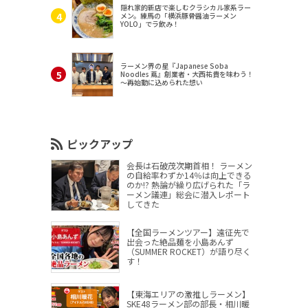
隠れ家的新店で楽しむクラシカル家系ラー
メン。練馬の「横浜豚骨醤油ラーメン
YOLO」でラ飲み！
ラーメン界の星『Japanese Soba
Noodles 蔦』創業者・大西祐貴を味わう！
～再始動に込められた想い
ピックアップ
会長は石破茂次期首相！ ラーメン
の自給率わずか14％は向上できる
のか!? 熱論が繰り広げられた「ラ
ーメン議連」総会に潜入レポート
してきた
【全国ラーメンツアー】遠征先で
出会った絶品麺を小島あんず
（SUMMER ROCKET）が語り尽く
す！
【東海エリアの激推しラーメン】
SKE48ラーメン部の部長・相川暖