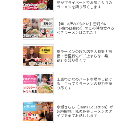
花がプライベートでお気に入りの
ラーメンを語り尽くします
【辛い/痺れ/冷たい】雲丹うに
（Mirror,Mirror）のこの時期食べる
べきラーメンはこれだ！
塩ラーメンの超名店を大特集！声
優・香里有佐が「止まらない塩
欲」を語り尽くす
上原わかなのハートを燃やし続け
る、こってりラーメンの魅力を語
り尽くす
水瀬さらら（Jams Collection）が
超絶解説！私の豚骨ラーメンのタ
イプを全てお話しします