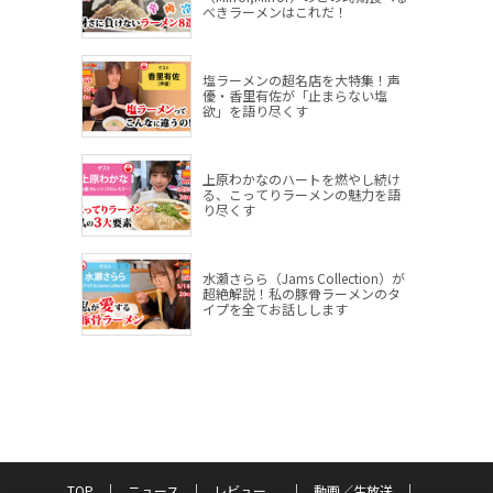
べきラーメンはこれだ！
塩ラーメンの超名店を大特集！声
優・香里有佐が「止まらない塩
欲」を語り尽くす
上原わかなのハートを燃やし続け
る、こってりラーメンの魅力を語
り尽くす
水瀬さらら（Jams Collection）が
超絶解説！私の豚骨ラーメンのタ
イプを全てお話しします
TOP
ニュース
レビュー
動画／生放送