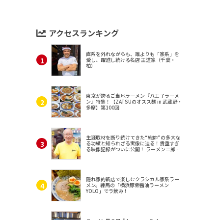
アクセスランキング
直系を外れながらも、誰よりも「家系」を
愛し、躍進し続ける名店 王道家（千葉・
柏）
東京が誇るご当地ラーメン『八王子ラーメ
ン』特集！【ZATSUのオスス麺 in 武蔵野・
多摩】第100回
生涯取材を断り続けてきた“総帥”の多大な
る功績と知られざる実像に迫る！貴重すぎ
る映像記録がついに公開！ ラーメン二郎
（東京・三田）
隠れ家的新店で楽しむクラシカル家系ラー
メン。練馬の「横浜豚骨醤油ラーメン
YOLO」でラ飲み！