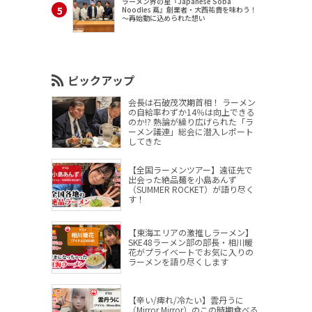
ラーメン界の星『Japanese Soba
Noodles 蔦』創業者・大西祐貴を味わう！
～再始動に込められた想い
ピックアップ
会長は石破茂次期首相！ ラーメン
の自給率わずか14％は向上できる
のか!? 熱論が繰り広げられた「ラ
ーメン議連」総会に潜入レポート
してきた
【全国ラーメンツアー】遠征先で
出会った絶品麺を小島あんず
（SUMMER ROCKET）が語り尽く
す！
【東海エリアの激推しラーメン】
SKE48ラーメン部の部長・相川暖
花がプライベートでお気に入りの
ラーメンを語り尽くします
【辛い/痺れ/冷たい】雲丹うに
（Mirror,Mirror）のこの時期食べる