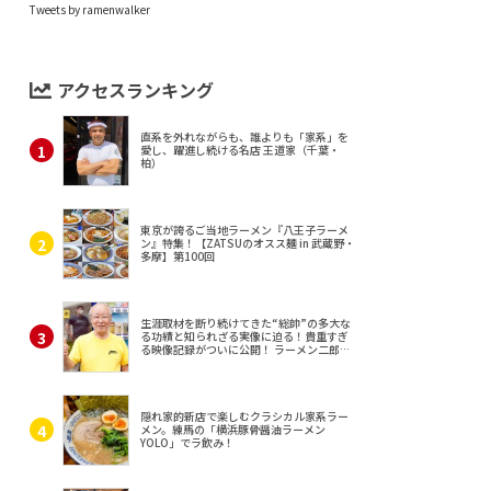
Tweets by ramenwalker
アクセスランキング
直系を外れながらも、誰よりも「家系」を
愛し、躍進し続ける名店 王道家（千葉・
柏）
東京が誇るご当地ラーメン『八王子ラーメ
ン』特集！【ZATSUのオスス麺 in 武蔵野・
多摩】第100回
生涯取材を断り続けてきた“総帥”の多大な
る功績と知られざる実像に迫る！貴重すぎ
る映像記録がついに公開！ ラーメン二郎
（東京・三田）
隠れ家的新店で楽しむクラシカル家系ラー
メン。練馬の「横浜豚骨醤油ラーメン
YOLO」でラ飲み！