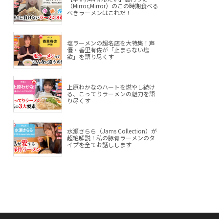
（Mirror,Mirror）のこの時期食べる
べきラーメンはこれだ！
塩ラーメンの超名店を大特集！声
優・香里有佐が「止まらない塩
欲」を語り尽くす
上原わかなのハートを燃やし続け
る、こってりラーメンの魅力を語
り尽くす
水瀬さらら（Jams Collection）が
超絶解説！私の豚骨ラーメンのタ
イプを全てお話しします