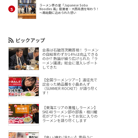
ラーメン界の星『Japanese Soba
Noodles 蔦』創業者・大西祐貴を味わう！
～再始動に込められた想い
ピックアップ
会長は石破茂次期首相！ ラーメン
の自給率わずか14％は向上できる
のか!? 熱論が繰り広げられた「ラ
ーメン議連」総会に潜入レポート
してきた
【全国ラーメンツアー】遠征先で
出会った絶品麺を小島あんず
（SUMMER ROCKET）が語り尽く
す！
【東海エリアの激推しラーメン】
SKE48ラーメン部の部長・相川暖
花がプライベートでお気に入りの
ラーメンを語り尽くします
【辛い/痺れ/冷たい】雲丹うに