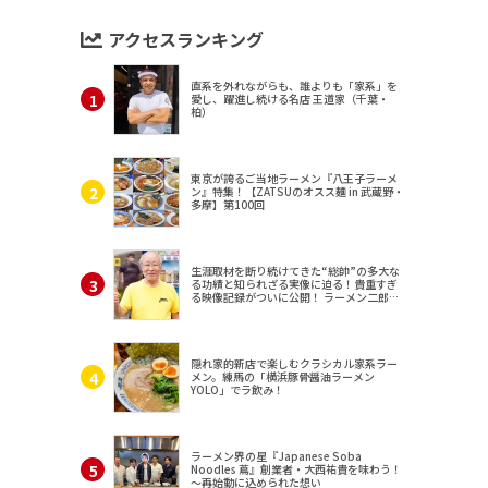
アクセスランキング
直系を外れながらも、誰よりも「家系」を
愛し、躍進し続ける名店 王道家（千葉・
柏）
東京が誇るご当地ラーメン『八王子ラーメ
ン』特集！【ZATSUのオスス麺 in 武蔵野・
多摩】第100回
生涯取材を断り続けてきた“総帥”の多大な
る功績と知られざる実像に迫る！貴重すぎ
る映像記録がついに公開！ ラーメン二郎
（東京・三田）
隠れ家的新店で楽しむクラシカル家系ラー
メン。練馬の「横浜豚骨醤油ラーメン
YOLO」でラ飲み！
ラーメン界の星『Japanese Soba
Noodles 蔦』創業者・大西祐貴を味わう！
～再始動に込められた想い