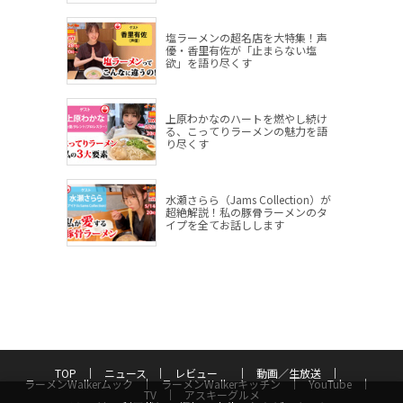
塩ラーメンの超名店を大特集！声
優・香里有佐が「止まらない塩
欲」を語り尽くす
上原わかなのハートを燃やし続け
る、こってりラーメンの魅力を語
り尽くす
水瀬さらら（Jams Collection）が
超絶解説！私の豚骨ラーメンのタ
イプを全てお話しします
TOP
ニュース
レビュー
動画／生放送
ラーメンWalkerムック
ラーメンWalkerキッチン
YouTube
TV
アスキーグルメ