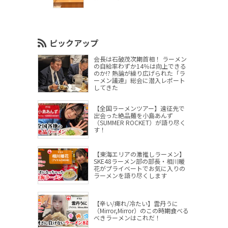
ピックアップ
会長は石破茂次期首相！ ラーメン
の自給率わずか14％は向上できる
のか!? 熱論が繰り広げられた「ラ
ーメン議連」総会に潜入レポート
してきた
【全国ラーメンツアー】遠征先で
出会った絶品麺を小島あんず
（SUMMER ROCKET）が語り尽く
す！
【東海エリアの激推しラーメン】
SKE48ラーメン部の部長・相川暖
花がプライベートでお気に入りの
ラーメンを語り尽くします
【辛い/痺れ/冷たい】雲丹うに
（Mirror,Mirror）のこの時期食べる
べきラーメンはこれだ！