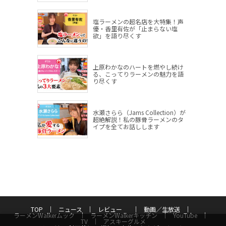
塩ラーメンの超名店を大特集！声
優・香里有佐が「止まらない塩
欲」を語り尽くす
上原わかなのハートを燃やし続け
る、こってりラーメンの魅力を語
り尽くす
水瀬さらら（Jams Collection）が
超絶解説！私の豚骨ラーメンのタ
イプを全てお話しします
TOP
ニュース
レビュー
動画／生放送
ラーメンWalkerムック
ラーメンWalkerキッチン
YouTube
TV
アスキーグルメ