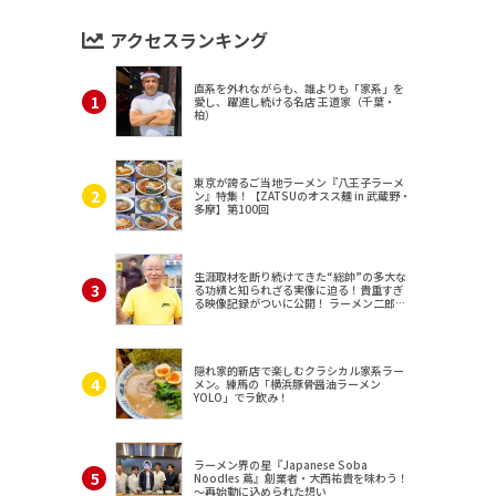
アクセスランキング
直系を外れながらも、誰よりも「家系」を
愛し、躍進し続ける名店 王道家（千葉・
柏）
東京が誇るご当地ラーメン『八王子ラーメ
ン』特集！【ZATSUのオスス麺 in 武蔵野・
多摩】第100回
生涯取材を断り続けてきた“総帥”の多大な
る功績と知られざる実像に迫る！貴重すぎ
る映像記録がついに公開！ ラーメン二郎
（東京・三田）
隠れ家的新店で楽しむクラシカル家系ラー
メン。練馬の「横浜豚骨醤油ラーメン
YOLO」でラ飲み！
ラーメン界の星『Japanese Soba
Noodles 蔦』創業者・大西祐貴を味わう！
～再始動に込められた想い