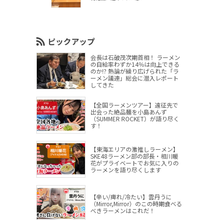
ピックアップ
会長は石破茂次期首相！ ラーメン
の自給率わずか14％は向上できる
のか!? 熱論が繰り広げられた「ラ
ーメン議連」総会に潜入レポート
してきた
【全国ラーメンツアー】遠征先で
出会った絶品麺を小島あんず
（SUMMER ROCKET）が語り尽く
す！
【東海エリアの激推しラーメン】
SKE48ラーメン部の部長・相川暖
花がプライベートでお気に入りの
ラーメンを語り尽くします
【辛い/痺れ/冷たい】雲丹うに
（Mirror,Mirror）のこの時期食べる
べきラーメンはこれだ！