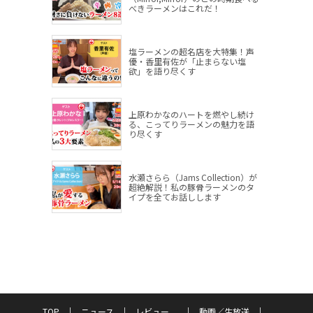
べきラーメンはこれだ！
塩ラーメンの超名店を大特集！声
優・香里有佐が「止まらない塩
欲」を語り尽くす
上原わかなのハートを燃やし続け
る、こってりラーメンの魅力を語
り尽くす
水瀬さらら（Jams Collection）が
超絶解説！私の豚骨ラーメンのタ
イプを全てお話しします
TOP
ニュース
レビュー
動画／生放送