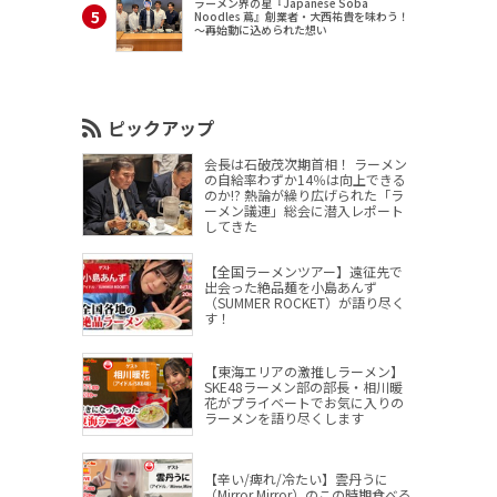
ラーメン界の星『Japanese Soba
Noodles 蔦』創業者・大西祐貴を味わう！
～再始動に込められた想い
ピックアップ
会長は石破茂次期首相！ ラーメン
の自給率わずか14％は向上できる
のか!? 熱論が繰り広げられた「ラ
ーメン議連」総会に潜入レポート
してきた
【全国ラーメンツアー】遠征先で
出会った絶品麺を小島あんず
（SUMMER ROCKET）が語り尽く
す！
【東海エリアの激推しラーメン】
SKE48ラーメン部の部長・相川暖
花がプライベートでお気に入りの
ラーメンを語り尽くします
【辛い/痺れ/冷たい】雲丹うに
（Mirror,Mirror）のこの時期食べる