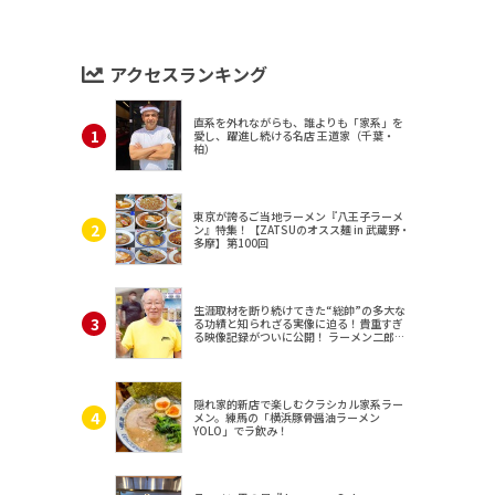
アクセスランキング
直系を外れながらも、誰よりも「家系」を
愛し、躍進し続ける名店 王道家（千葉・
柏）
東京が誇るご当地ラーメン『八王子ラーメ
ン』特集！【ZATSUのオスス麺 in 武蔵野・
多摩】第100回
生涯取材を断り続けてきた“総帥”の多大な
る功績と知られざる実像に迫る！貴重すぎ
る映像記録がついに公開！ ラーメン二郎
（東京・三田）
隠れ家的新店で楽しむクラシカル家系ラー
メン。練馬の「横浜豚骨醤油ラーメン
YOLO」でラ飲み！