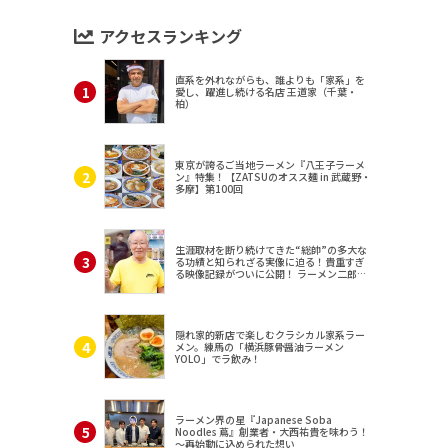
アクセスランキング
直系を外れながらも、誰よりも「家系」を
愛し、躍進し続ける名店 王道家（千葉・
柏）
東京が誇るご当地ラーメン『八王子ラーメ
ン』特集！【ZATSUのオスス麺 in 武蔵野・
多摩】第100回
生涯取材を断り続けてきた“総帥”の多大な
る功績と知られざる実像に迫る！貴重すぎ
る映像記録がついに公開！ ラーメン二郎
（東京・三田）
隠れ家的新店で楽しむクラシカル家系ラー
メン。練馬の「横浜豚骨醤油ラーメン
YOLO」でラ飲み！
ラーメン界の星『Japanese Soba
Noodles 蔦』創業者・大西祐貴を味わう！
～再始動に込められた想い