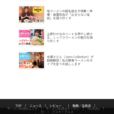
塩ラーメンの超名店を大特集！声
優・香里有佐が「止まらない塩
欲」を語り尽くす
上原わかなのハートを燃やし続け
る、こってりラーメンの魅力を語
り尽くす
水瀬さらら（Jams Collection）が
超絶解説！私の豚骨ラーメンのタ
イプを全てお話しします
TOP
ニュース
レビュー
動画／生放送
ラーメンWalkerムック
ラーメンWalkerキッチン
YouTube
TV
アスキーグルメ