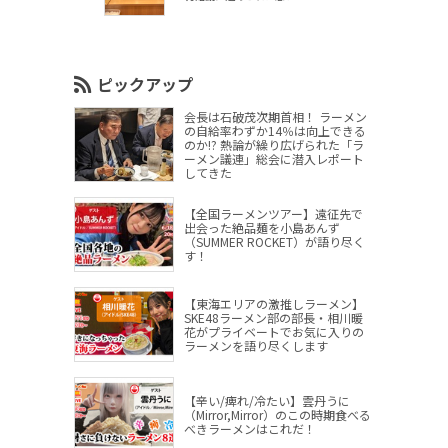
ピックアップ
会長は石破茂次期首相！ ラーメン
の自給率わずか14％は向上できる
のか!? 熱論が繰り広げられた「ラ
ーメン議連」総会に潜入レポート
してきた
【全国ラーメンツアー】遠征先で
出会った絶品麺を小島あんず
（SUMMER ROCKET）が語り尽く
す！
【東海エリアの激推しラーメン】
SKE48ラーメン部の部長・相川暖
花がプライベートでお気に入りの
ラーメンを語り尽くします
【辛い/痺れ/冷たい】雲丹うに
（Mirror,Mirror）のこの時期食べる
べきラーメンはこれだ！