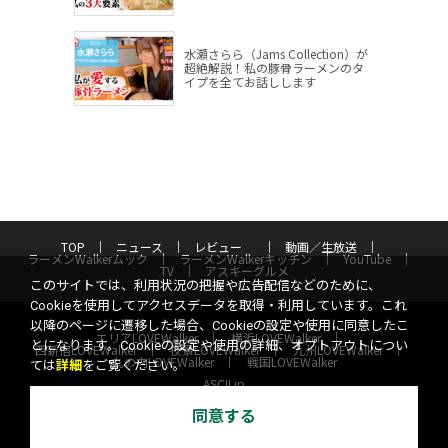
水瀬さらら（Jams Collection）が
超絶解説！私の豚骨ラーメンのタ
イプを全てお話しします
TOP
ニュース
レビュー
動画／生放送
ラーメンWalkerムック
ラーメンWalkerキッチン
YouTube
TV
アスキーグルメ
このサイトでは、利用状況の把握や広告配信などのために、
Cookieを使用してアクセスデータを取得・利用しています。これ
以降のページに遷移した場合、Cookieの設定や使用に同意したこ
エリアLOVEWalker
横浜LOVEWalker
とになります。Cookieの設定や使用の詳細、オプトアウトについ
西新宿LOVEWalker
夜景LOVEWalker
九州LOVEWalker
丸の内LOVEWalker
戦国LOVEWalker
ては
詳細
をご覧ください。
ASCII.jp
サイトポリシー
プライバシーポリシー
運営会社
同意する
お問い合わせ