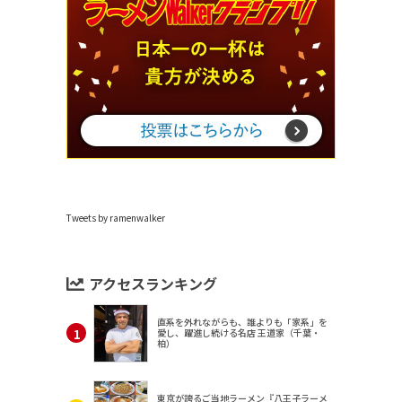
Tweets by ramenwalker
アクセスランキング
直系を外れながらも、誰よりも「家系」を
愛し、躍進し続ける名店 王道家（千葉・
柏）
東京が誇るご当地ラーメン『八王子ラーメ