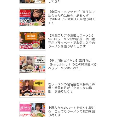
してきた
【全国ラーメンツアー】遠征先で
出会った絶品麺を小島あんず
（SUMMER ROCKET）が語り尽く
す！
【東海エリアの激推しラーメン】
SKE48ラーメン部の部長・相川暖
花がプライベートでお気に入りの
ラーメンを語り尽くします
【辛い/痺れ/冷たい】雲丹うに
（Mirror,Mirror）のこの時期食べる
べきラーメンはこれだ！
塩ラーメンの超名店を大特集！声
優・香里有佐が「止まらない塩
欲」を語り尽くす
上原わかなのハートを燃やし続け
る、こってりラーメンの魅力を語
り尽くす