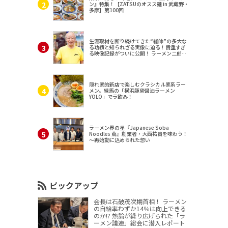
ン』特集！【ZATSUのオスス麺 in 武蔵野・
多摩】第100回
生涯取材を断り続けてきた“総帥”の多大な
る功績と知られざる実像に迫る！貴重すぎ
る映像記録がついに公開！ ラーメン二郎
（東京・三田）
隠れ家的新店で楽しむクラシカル家系ラー
メン。練馬の「横浜豚骨醤油ラーメン
YOLO」でラ飲み！
ラーメン界の星『Japanese Soba
Noodles 蔦』創業者・大西祐貴を味わう！
～再始動に込められた想い
ピックアップ
会長は石破茂次期首相！ ラーメン
の自給率わずか14％は向上できる
のか!? 熱論が繰り広げられた「ラ
ーメン議連」総会に潜入レポート