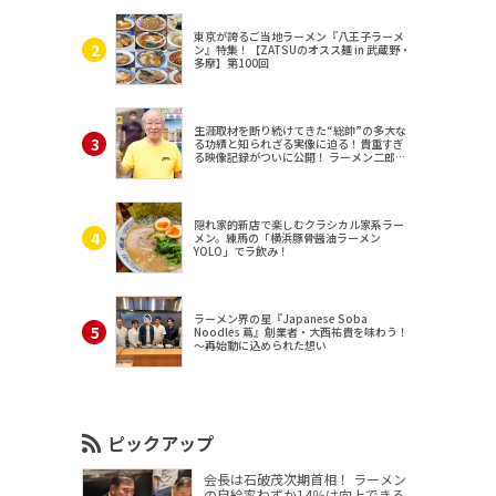
東京が誇るご当地ラーメン『八王子ラーメ
ン』特集！【ZATSUのオスス麺 in 武蔵野・
多摩】第100回
生涯取材を断り続けてきた“総帥”の多大な
る功績と知られざる実像に迫る！貴重すぎ
る映像記録がついに公開！ ラーメン二郎
（東京・三田）
隠れ家的新店で楽しむクラシカル家系ラー
メン。練馬の「横浜豚骨醤油ラーメン
YOLO」でラ飲み！
ラーメン界の星『Japanese Soba
Noodles 蔦』創業者・大西祐貴を味わう！
～再始動に込められた想い
ピックアップ
会長は石破茂次期首相！ ラーメン
の自給率わずか14％は向上できる