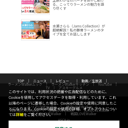
上原わかなのハートを燃やし続け
る、こってりラーメンの魅力を語
り尽くす
水瀬さらら（Jams Collection）が
超絶解説！私の豚骨ラーメンのタ
イプを全てお話しします
TOP
ニュース
レビュー
動画／生放送
ラーメンWalkerムック
ラーメンWalkerキッチン
YouTube
TV
アスキーグルメ
このサイトでは、利用状況の把握や広告配信などのために、
Cookieを使用してアクセスデータを取得・利用しています。これ
以降のページに遷移した場合、Cookieの設定や使用に同意したこ
エリアLOVEWalker
横浜LOVEWalker
とになります。Cookieの設定や使用の詳細、オプトアウトについ
西新宿LOVEWalker
夜景LOVEWalker
九州LOVEWalker
丸の内LOVEWalker
戦国LOVEWalker
ては
詳細
をご覧ください。
ASCII.jp