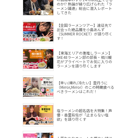
のか!? 熱論が繰り広げられた「ラ
ーメン議連」総会に潜入レポート
してきた
【全国ラーメンツアー】遠征先で
出会った絶品麺を小島あんず
（SUMMER ROCKET）が語り尽く
す！
【東海エリアの激推しラーメン】
SKE48ラーメン部の部長・相川暖
花がプライベートでお気に入りの
ラーメンを語り尽くします
【辛い/痺れ/冷たい】雲丹うに
（Mirror,Mirror）のこの時期食べる
べきラーメンはこれだ！
塩ラーメンの超名店を大特集！声
優・香里有佐が「止まらない塩
欲」を語り尽くす