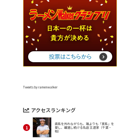
Tweets by ramenwalker
アクセスランキング
直系を外れながらも、誰よりも「家系」を
愛し、躍進し続ける名店 王道家（千葉・
柏）