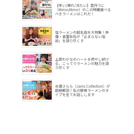
【辛い/痺れ/冷たい】雲丹うに
（Mirror,Mirror）のこの時期食べる
べきラーメンはこれだ！
塩ラーメンの超名店を大特集！声
優・香里有佐が「止まらない塩
欲」を語り尽くす
上原わかなのハートを燃やし続け
る、こってりラーメンの魅力を語
り尽くす
水瀬さらら（Jams Collection）が
超絶解説！私の豚骨ラーメンのタ
イプを全てお話しします