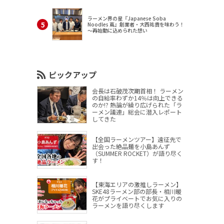
ラーメン界の星『Japanese Soba
Noodles 蔦』創業者・大西祐貴を味わう！
～再始動に込められた想い
ピックアップ
会長は石破茂次期首相！ ラーメン
の自給率わずか14％は向上できる
のか!? 熱論が繰り広げられた「ラ
ーメン議連」総会に潜入レポート
してきた
【全国ラーメンツアー】遠征先で
出会った絶品麺を小島あんず
（SUMMER ROCKET）が語り尽く
す！
【東海エリアの激推しラーメン】
SKE48ラーメン部の部長・相川暖
花がプライベートでお気に入りの
ラーメンを語り尽くします