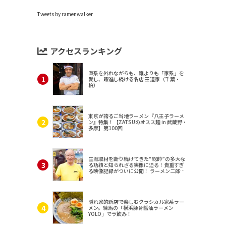
Tweets by ramenwalker
アクセスランキング
直系を外れながらも、誰よりも「家系」を
愛し、躍進し続ける名店 王道家（千葉・
柏）
東京が誇るご当地ラーメン『八王子ラーメ
ン』特集！【ZATSUのオスス麺 in 武蔵野・
多摩】第100回
生涯取材を断り続けてきた“総帥”の多大な
る功績と知られざる実像に迫る！貴重すぎ
る映像記録がついに公開！ ラーメン二郎
（東京・三田）
隠れ家的新店で楽しむクラシカル家系ラー
メン。練馬の「横浜豚骨醤油ラーメン
YOLO」でラ飲み！