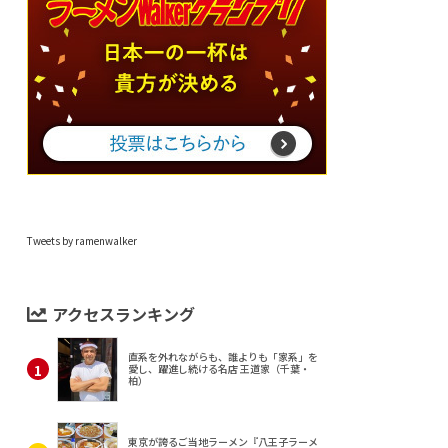
Tweets by ramenwalker
アクセスランキング
直系を外れながらも、誰よりも「家系」を
愛し、躍進し続ける名店 王道家（千葉・
柏）
東京が誇るご当地ラーメン『八王子ラーメ