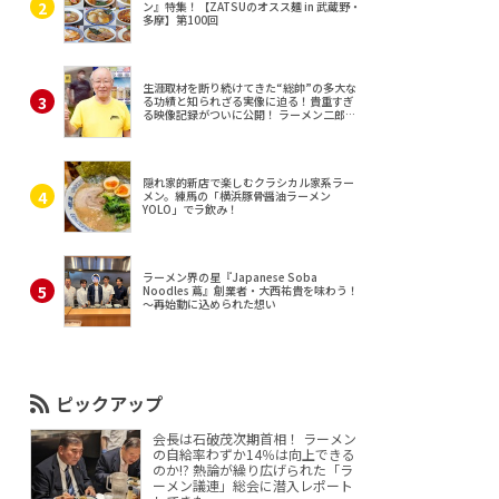
ン』特集！【ZATSUのオスス麺 in 武蔵野・
多摩】第100回
生涯取材を断り続けてきた“総帥”の多大な
る功績と知られざる実像に迫る！貴重すぎ
る映像記録がついに公開！ ラーメン二郎
（東京・三田）
隠れ家的新店で楽しむクラシカル家系ラー
メン。練馬の「横浜豚骨醤油ラーメン
YOLO」でラ飲み！
ラーメン界の星『Japanese Soba
Noodles 蔦』創業者・大西祐貴を味わう！
～再始動に込められた想い
ピックアップ
会長は石破茂次期首相！ ラーメン
の自給率わずか14％は向上できる
のか!? 熱論が繰り広げられた「ラ
ーメン議連」総会に潜入レポート