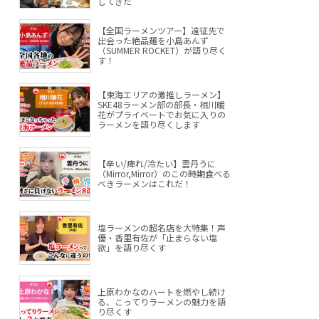
してきた
【全国ラーメンツアー】遠征先で
出会った絶品麺を小島あんず
（SUMMER ROCKET）が語り尽く
す！
【東海エリアの激推しラーメン】
SKE48ラーメン部の部長・相川暖
花がプライベートでお気に入りの
ラーメンを語り尽くします
【辛い/痺れ/冷たい】雲丹うに
（Mirror,Mirror）のこの時期食べる
べきラーメンはこれだ！
塩ラーメンの超名店を大特集！声
優・香里有佐が「止まらない塩
欲」を語り尽くす
上原わかなのハートを燃やし続け
る、こってりラーメンの魅力を語
り尽くす