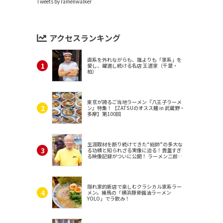
Tweets by ramenwalker
アクセスランキング
直系を外れながらも、誰よりも「家系」を
愛し、躍進し続ける名店 王道家（千葉・
柏）
東京が誇るご当地ラーメン『八王子ラーメ
ン』特集！【ZATSUのオスス麺 in 武蔵野・
多摩】第100回
生涯取材を断り続けてきた“総帥”の多大な
る功績と知られざる実像に迫る！貴重すぎ
る映像記録がついに公開！ ラーメン二郎
（東京・三田）
隠れ家的新店で楽しむクラシカル家系ラー
メン。練馬の「横浜豚骨醤油ラーメン
YOLO」でラ飲み！