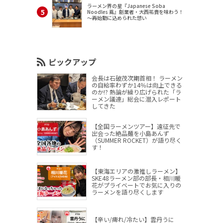
ラーメン界の星『Japanese Soba
Noodles 蔦』創業者・大西祐貴を味わう！
～再始動に込められた想い
ピックアップ
会長は石破茂次期首相！ ラーメン
の自給率わずか14％は向上できる
のか!? 熱論が繰り広げられた「ラ
ーメン議連」総会に潜入レポート
してきた
【全国ラーメンツアー】遠征先で
出会った絶品麺を小島あんず
（SUMMER ROCKET）が語り尽く
す！
【東海エリアの激推しラーメン】
SKE48ラーメン部の部長・相川暖
花がプライベートでお気に入りの
ラーメンを語り尽くします
【辛い/痺れ/冷たい】雲丹うに