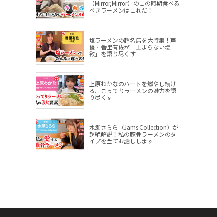
（Mirror,Mirror）のこの時期食べる
べきラーメンはこれだ！
塩ラーメンの超名店を大特集！声
優・香里有佐が「止まらない塩
欲」を語り尽くす
上原わかなのハートを燃やし続け
る、こってりラーメンの魅力を語
り尽くす
水瀬さらら（Jams Collection）が
超絶解説！私の豚骨ラーメンのタ
イプを全てお話しします