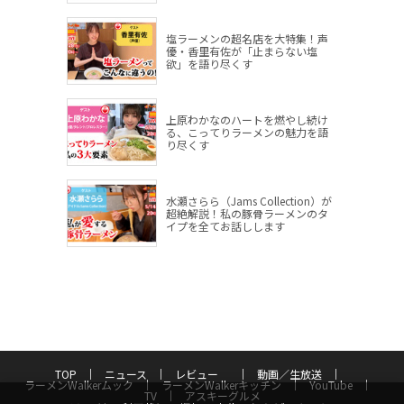
塩ラーメンの超名店を大特集！声
優・香里有佐が「止まらない塩
欲」を語り尽くす
上原わかなのハートを燃やし続け
る、こってりラーメンの魅力を語
り尽くす
水瀬さらら（Jams Collection）が
超絶解説！私の豚骨ラーメンのタ
イプを全てお話しします
TOP
ニュース
レビュー
動画／生放送
ラーメンWalkerムック
ラーメンWalkerキッチン
YouTube
TV
アスキーグルメ