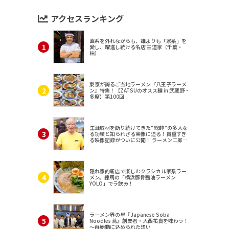
アクセスランキング
直系を外れながらも、誰よりも「家系」を
愛し、躍進し続ける名店 王道家（千葉・
柏）
東京が誇るご当地ラーメン『八王子ラーメ
ン』特集！【ZATSUのオスス麺 in 武蔵野・
多摩】第100回
生涯取材を断り続けてきた“総帥”の多大な
る功績と知られざる実像に迫る！貴重すぎ
る映像記録がついに公開！ ラーメン二郎
（東京・三田）
隠れ家的新店で楽しむクラシカル家系ラー
メン。練馬の「横浜豚骨醤油ラーメン
YOLO」でラ飲み！
ラーメン界の星『Japanese Soba
Noodles 蔦』創業者・大西祐貴を味わう！
～再始動に込められた想い