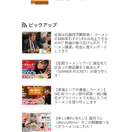
ピックアップ
会長は石破茂次期首相！ ラーメン
の自給率わずか14％は向上できる
のか!? 熱論が繰り広げられた「ラ
ーメン議連」総会に潜入レポート
してきた
【全国ラーメンツアー】遠征先で
出会った絶品麺を小島あんず
（SUMMER ROCKET）が語り尽く
す！
【東海エリアの激推しラーメン】
SKE48ラーメン部の部長・相川暖
花がプライベートでお気に入りの
ラーメンを語り尽くします
【辛い/痺れ/冷たい】雲丹うに
（Mirror,Mirror）のこの時期食べる
べきラーメンはこれだ！