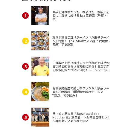
直系を外れながらも、誰よりも「家系」を
愛し、躍進し続ける名店 王道家（千葉・
柏）
東京が誇るご当地ラーメン『八王子ラーメ
ン』特集！【ZATSUのオスス麺 in 武蔵野・
多摩】第100回
生涯取材を断り続けてきた“総帥”の多大な
る功績と知られざる実像に迫る！貴重すぎ
る映像記録がついに公開！ ラーメン二郎
（東京・三田）
隠れ家的新店で楽しむクラシカル家系ラー
メン。練馬の「横浜豚骨醤油ラーメン
YOLO」でラ飲み！
ラーメン界の星『Japanese Soba
Noodles 蔦』創業者・大西祐貴を味わう！
～再始動に込められた想い