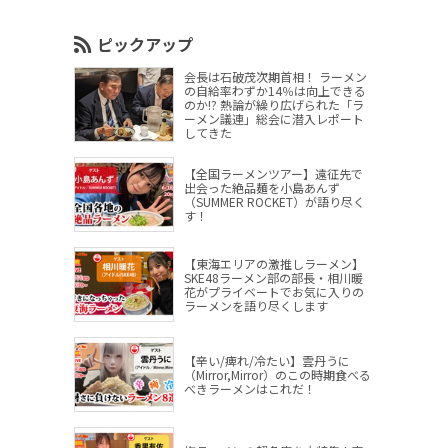
ピックアップ
会長は石破茂次期首相！ ラーメン
の自給率わずか14％は向上できる
のか!? 熱論が繰り広げられた「ラ
ーメン議連」総会に潜入レポート
してきた
【全国ラーメンツアー】遠征先で
出会った絶品麺を小島あんず
（SUMMER ROCKET）が語り尽く
す！
【東海エリアの激推しラーメン】
SKE48ラーメン部の部長・相川暖
花がプライベートでお気に入りの
ラーメンを語り尽くします
【辛い/痺れ/冷たい】雲丹うに
（Mirror,Mirror）のこの時期食べる
べきラーメンはこれだ！