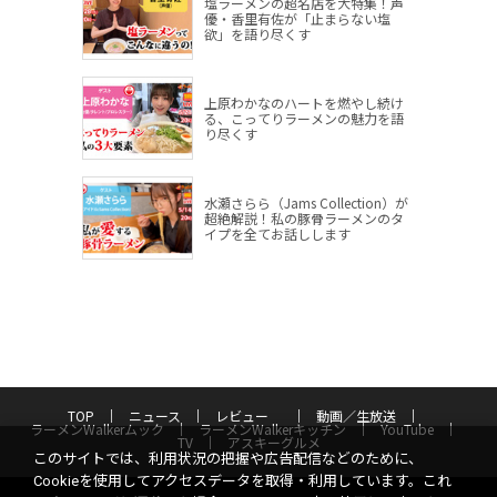
塩ラーメンの超名店を大特集！声
優・香里有佐が「止まらない塩
欲」を語り尽くす
上原わかなのハートを燃やし続け
る、こってりラーメンの魅力を語
り尽くす
水瀬さらら（Jams Collection）が
超絶解説！私の豚骨ラーメンのタ
イプを全てお話しします
TOP
ニュース
レビュー
動画／生放送
ラーメンWalkerムック
ラーメンWalkerキッチン
YouTube
TV
アスキーグルメ
このサイトでは、利用状況の把握や広告配信などのために、
Cookieを使用してアクセスデータを取得・利用しています。これ