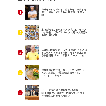
直系を外れながらも、誰よりも「家系」を
愛し、躍進し続ける名店 王道家（千葉・
柏）
東京が誇るご当地ラーメン『八王子ラーメ
ン』特集！【ZATSUのオスス麺 in 武蔵野・
多摩】第100回
生涯取材を断り続けてきた“総帥”の多大な
る功績と知られざる実像に迫る！貴重すぎ
る映像記録がついに公開！ ラーメン二郎
（東京・三田）
隠れ家的新店で楽しむクラシカル家系ラー
メン。練馬の「横浜豚骨醤油ラーメン
YOLO」でラ飲み！
ラーメン界の星『Japanese Soba
Noodles 蔦』創業者・大西祐貴を味わう！
～再始動に込められた想い