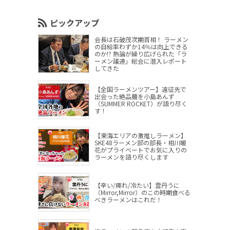
ピックアップ
会長は石破茂次期首相！ ラーメン
の自給率わずか14％は向上できる
のか!? 熱論が繰り広げられた「ラ
ーメン議連」総会に潜入レポート
してきた
【全国ラーメンツアー】遠征先で
出会った絶品麺を小島あんず
（SUMMER ROCKET）が語り尽く
す！
【東海エリアの激推しラーメン】
SKE48ラーメン部の部長・相川暖
花がプライベートでお気に入りの
ラーメンを語り尽くします
【辛い/痺れ/冷たい】雲丹うに
（Mirror,Mirror）のこの時期食べる
べきラーメンはこれだ！