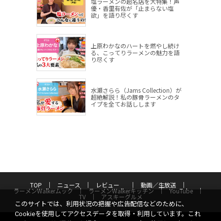
塩ラーメンの超名店を大特集！声
優・香里有佐が「止まらない塩
欲」を語り尽くす
上原わかなのハートを燃やし続け
る、こってりラーメンの魅力を語
り尽くす
水瀬さらら（Jams Collection）が
超絶解説！私の豚骨ラーメンのタ
イプを全てお話しします
TOP
ニュース
レビュー
動画／生放送
ラーメンWalkerムック
ラーメンWalkerキッチン
YouTube
TV
アスキーグルメ
このサイトでは、利用状況の把握や広告配信などのために、
Cookieを使用してアクセスデータを取得・利用しています。これ