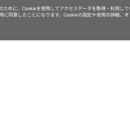
ために、Cookieを使用してアクセスデータを取得・利用して
使用に同意したことになります。Cookieの設定や使用の詳細、
動画／生放送
ラーメンWalkerムック
ラーメンWalkerキッチン
ker
西新宿LOVEWalker
夜景LOVEWalker
九州LOVEWalker
丸の
ASCII.jp
サイトポリシー
プライバシーポリシー
運営会社
お問い合わせ
©KADOKAWA ASCII Research Laboratories, Inc. 2026