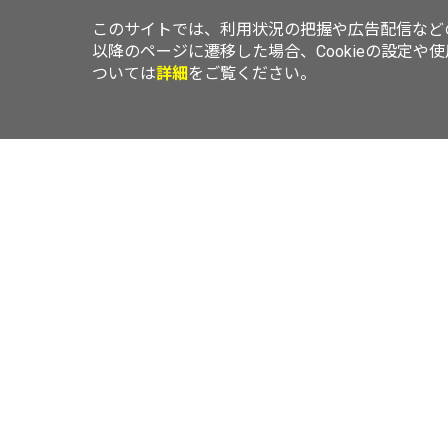
このサイトでは、利用状況の把握や広告配信などの
以降のページに遷移した場合、Cookieの設定や
ついては
詳細
をご覧ください。
TOP
ニュース
レビュー
エリアLOVEWalker
横浜LOVEWal