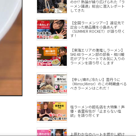
のか!? 熱論が繰り広げられた「ラ
ーメン議連」総会に潜入レポート
してきた
【全国ラーメンツアー】遠征先で
出会った絶品麺を小島あんず
（SUMMER ROCKET）が語り尽く
す！
【東海エリアの激推しラーメン】
SKE48ラーメン部の部長・相川暖
花がプライベートでお気に入りの
ラーメンを語り尽くします
【辛い/痺れ/冷たい】雲丹うに
（Mirror,Mirror）のこの時期食べる
べきラーメンはこれだ！
塩ラーメンの超名店を大特集！声
優・香里有佐が「止まらない塩
欲」を語り尽くす
上原わかなのハートを燃やし続け