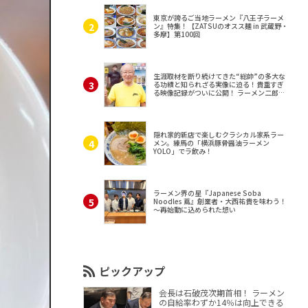
東京が誇るご当地ラーメン『八王子ラーメ
ン』特集！【ZATSUのオスス麺 in 武蔵野・
多摩】第100回
生涯取材を断り続けてきた“総帥”の多大な
る功績と知られざる実像に迫る！貴重すぎ
る映像記録がついに公開！ ラーメン二郎
（東京・三田）
隠れ家的新店で楽しむクラシカル家系ラー
メン。練馬の「横浜豚骨醤油ラーメン
YOLO」でラ飲み！
ラーメン界の星『Japanese Soba
Noodles 蔦』創業者・大西祐貴を味わう！
～再始動に込められた想い
ピックアップ
会長は石破茂次期首相！ ラーメン
の自給率わずか14％は向上できる