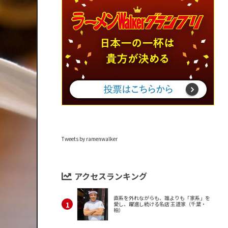
Tweets by ramenwalker
アクセスランキング
直系を外れながらも、誰よりも「家系」を
愛し、躍進し続ける名店 王道家（千葉・
柏）