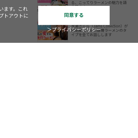
る、こってりラーメンの魅力を語
り尽くす
います。これ
同意する
オプトアウトに
水瀬さらら（Jams Collection）が
＞プライバシーポリシー
超絶解説！私の豚骨ラーメンのタ
イプを全てお話しします
YouTube
TV
アスキーグルメ
内LOVEWalker
戦国LOVEWalker