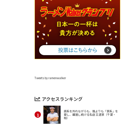
Tweets by ramenwalker
アクセスランキング
直系を外れながらも、誰よりも「家系」を
愛し、躍進し続ける名店 王道家（千葉・
柏）