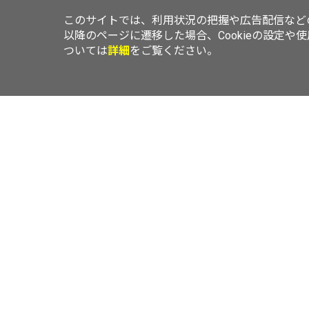
このサイトでは、利用状況の把握や広告配信などの
以降のページに遷移した場合、Cookieの設定や
ついては
詳細
をご覧ください。
TOP
ニュース
レビュー
エリアLOVEWalker
横浜LOVEWal