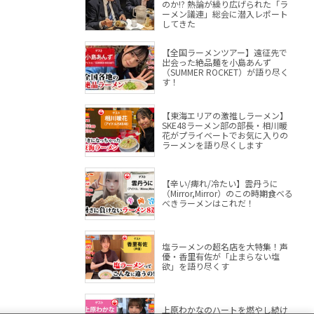
のか!? 熱論が繰り広げられた「ラ
ーメン議連」総会に潜入レポート
してきた
【全国ラーメンツアー】遠征先で
出会った絶品麺を小島あんず
（SUMMER ROCKET）が語り尽く
す！
【東海エリアの激推しラーメン】
SKE48ラーメン部の部長・相川暖
花がプライベートでお気に入りの
ラーメンを語り尽くします
【辛い/痺れ/冷たい】雲丹うに
（Mirror,Mirror）のこの時期食べる
べきラーメンはこれだ！
塩ラーメンの超名店を大特集！声
優・香里有佐が「止まらない塩
欲」を語り尽くす
上原わかなのハートを燃やし続け