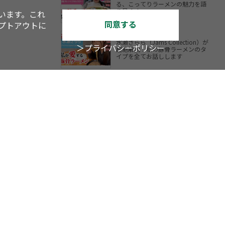
る、こってりラーメンの魅力を語
り尽くす
います。これ
同意する
オプトアウトに
水瀬さらら（Jams Collection）が
＞プライバシーポリシー
超絶解説！私の豚骨ラーメンのタ
イプを全てお話しします
YouTube
TV
アスキーグルメ
内LOVEWalker
戦国LOVEWalker