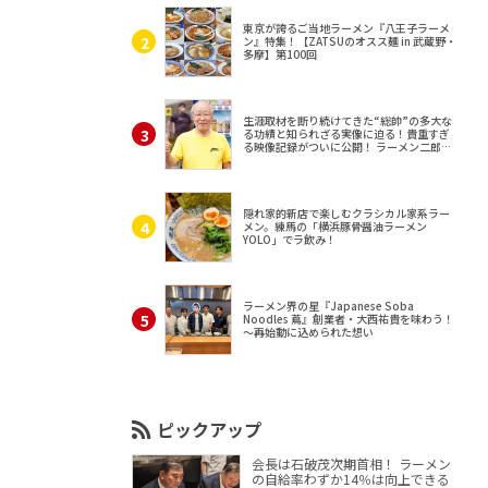
東京が誇るご当地ラーメン『八王子ラーメ
ン』特集！【ZATSUのオスス麺 in 武蔵野・
多摩】第100回
生涯取材を断り続けてきた“総帥”の多大な
る功績と知られざる実像に迫る！貴重すぎ
る映像記録がついに公開！ ラーメン二郎
（東京・三田）
隠れ家的新店で楽しむクラシカル家系ラー
メン。練馬の「横浜豚骨醤油ラーメン
YOLO」でラ飲み！
ラーメン界の星『Japanese Soba
Noodles 蔦』創業者・大西祐貴を味わう！
～再始動に込められた想い
ピックアップ
会長は石破茂次期首相！ ラーメン
の自給率わずか14％は向上できる