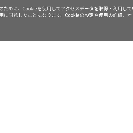
ために、Cookieを使用してアクセスデータを取得・利用して
使用に同意したことになります。Cookieの設定や使用の詳細、
動画／生放送
ラーメンWalkerムック
ラーメンWalkerキッチン
ker
西新宿LOVEWalker
夜景LOVEWalker
九州LOVEWalker
丸の
ASCII.jp
サイトポリシー
プライバシーポリシー
運営会社
お問い合わせ
©KADOKAWA ASCII Research Laboratories, Inc. 2026