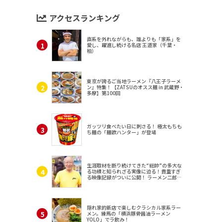
アクセスランキング
直系を外れながらも、誰よりも「家系」を
愛し、躍進し続ける名店 王道家（千葉・
柏）
東京が誇るご当地ラーメン『八王子ラーメ
ン』特集！【ZATSUのオスス麺 in 武蔵野・
多摩】第100回
ガッツリ食べたい日に刺さる！ 極太もちも
ち麺の「麺欲ハンター」が登場
生涯取材を断り続けてきた“総帥”の多大な
る功績と知られざる実像に迫る！貴重すぎ
る映像記録がついに公開！ ラーメン二郎
（東京・三田）
隠れ家的新店で楽しむクラシカル家系ラー
メン。練馬の「横浜豚骨醤油ラーメン
YOLO」でラ飲み！