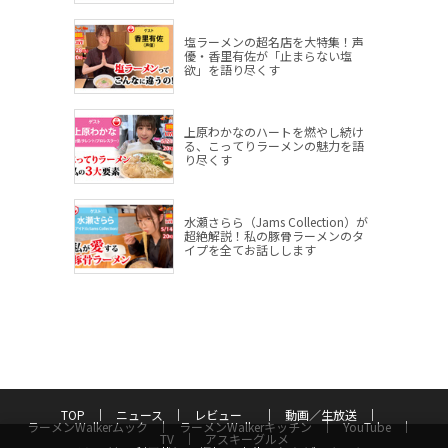
塩ラーメンの超名店を大特集！声
優・香里有佐が「止まらない塩
欲」を語り尽くす
上原わかなのハートを燃やし続け
る、こってりラーメンの魅力を語
り尽くす
水瀬さらら（Jams Collection）が
超絶解説！私の豚骨ラーメンのタ
イプを全てお話しします
TOP
ニュース
レビュー
動画／生放送
ラーメンWalkerムック
ラーメンWalkerキッチン
YouTube
TV
アスキーグルメ