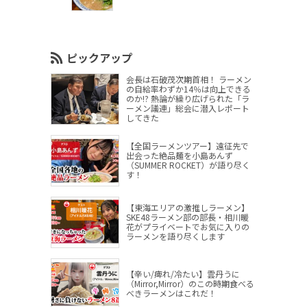
ピックアップ
会長は石破茂次期首相！ ラーメン
の自給率わずか14％は向上できる
のか!? 熱論が繰り広げられた「ラ
ーメン議連」総会に潜入レポート
してきた
【全国ラーメンツアー】遠征先で
出会った絶品麺を小島あんず
（SUMMER ROCKET）が語り尽く
す！
【東海エリアの激推しラーメン】
SKE48ラーメン部の部長・相川暖
花がプライベートでお気に入りの
ラーメンを語り尽くします
【辛い/痺れ/冷たい】雲丹うに
（Mirror,Mirror）のこの時期食べる
べきラーメンはこれだ！