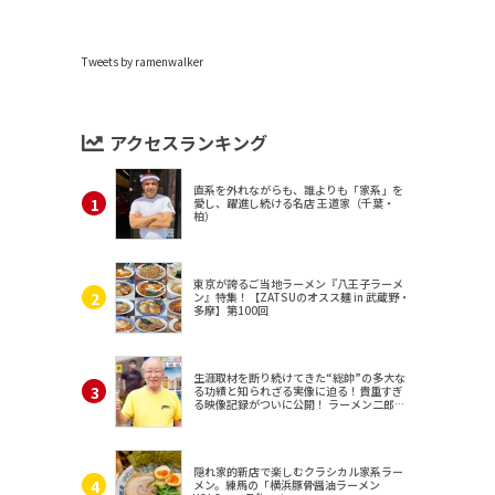
Tweets by ramenwalker
アクセスランキング
直系を外れながらも、誰よりも「家系」を
愛し、躍進し続ける名店 王道家（千葉・
柏）
東京が誇るご当地ラーメン『八王子ラーメ
ン』特集！【ZATSUのオスス麺 in 武蔵野・
多摩】第100回
生涯取材を断り続けてきた“総帥”の多大な
る功績と知られざる実像に迫る！貴重すぎ
る映像記録がついに公開！ ラーメン二郎
（東京・三田）
隠れ家的新店で楽しむクラシカル家系ラー
メン。練馬の「横浜豚骨醤油ラーメン