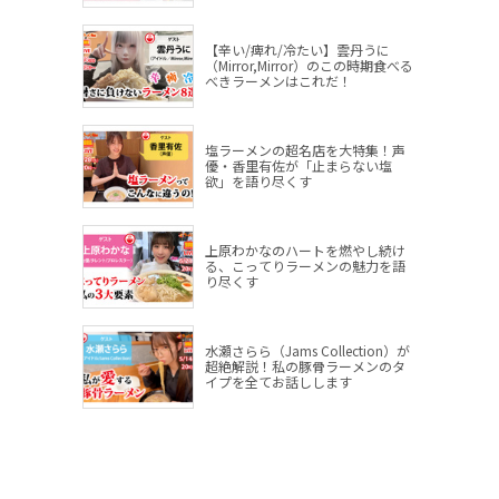
【辛い/痺れ/冷たい】雲丹うに
（Mirror,Mirror）のこの時期食べる
べきラーメンはこれだ！
塩ラーメンの超名店を大特集！声
優・香里有佐が「止まらない塩
欲」を語り尽くす
上原わかなのハートを燃やし続け
る、こってりラーメンの魅力を語
り尽くす
水瀬さらら（Jams Collection）が
超絶解説！私の豚骨ラーメンのタ
イプを全てお話しします