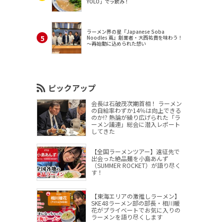
YOLO」でラ飲み！
ラーメン界の星『Japanese Soba
Noodles 蔦』創業者・大西祐貴を味わう！
～再始動に込められた想い
ピックアップ
会長は石破茂次期首相！ ラーメン
の自給率わずか14％は向上できる
のか!? 熱論が繰り広げられた「ラ
ーメン議連」総会に潜入レポート
してきた
【全国ラーメンツアー】遠征先で
出会った絶品麺を小島あんず
（SUMMER ROCKET）が語り尽く
す！
【東海エリアの激推しラーメン】
SKE48ラーメン部の部長・相川暖
花がプライベートでお気に入りの
ラーメンを語り尽くします