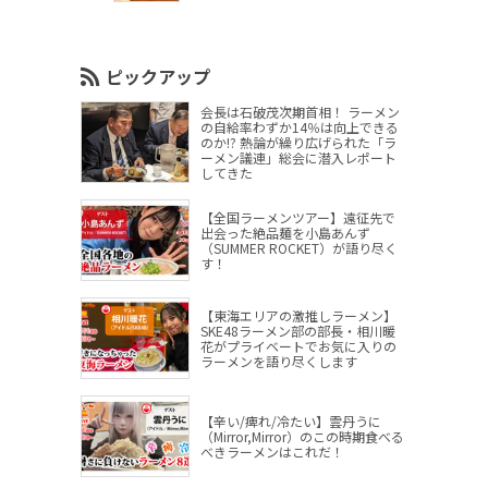
ピックアップ
会長は石破茂次期首相！ ラーメン
の自給率わずか14％は向上できる
のか!? 熱論が繰り広げられた「ラ
ーメン議連」総会に潜入レポート
してきた
【全国ラーメンツアー】遠征先で
出会った絶品麺を小島あんず
（SUMMER ROCKET）が語り尽く
す！
【東海エリアの激推しラーメン】
SKE48ラーメン部の部長・相川暖
花がプライベートでお気に入りの
ラーメンを語り尽くします
【辛い/痺れ/冷たい】雲丹うに
（Mirror,Mirror）のこの時期食べる
べきラーメンはこれだ！