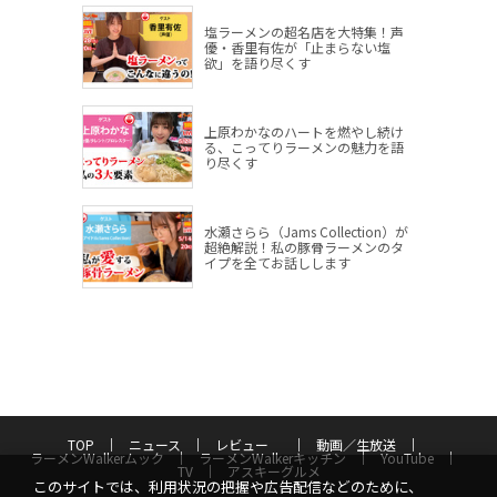
塩ラーメンの超名店を大特集！声
優・香里有佐が「止まらない塩
欲」を語り尽くす
上原わかなのハートを燃やし続け
る、こってりラーメンの魅力を語
り尽くす
水瀬さらら（Jams Collection）が
超絶解説！私の豚骨ラーメンのタ
イプを全てお話しします
TOP
ニュース
レビュー
動画／生放送
ラーメンWalkerムック
ラーメンWalkerキッチン
YouTube
TV
アスキーグルメ
このサイトでは、利用状況の把握や広告配信などのために、