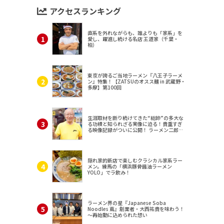
アクセスランキング
直系を外れながらも、誰よりも「家系」を
愛し、躍進し続ける名店 王道家（千葉・
柏）
東京が誇るご当地ラーメン『八王子ラーメ
ン』特集！【ZATSUのオスス麺 in 武蔵野・
多摩】第100回
生涯取材を断り続けてきた“総帥”の多大な
る功績と知られざる実像に迫る！貴重すぎ
る映像記録がついに公開！ ラーメン二郎
（東京・三田）
隠れ家的新店で楽しむクラシカル家系ラー
メン。練馬の「横浜豚骨醤油ラーメン
YOLO」でラ飲み！
ラーメン界の星『Japanese Soba
Noodles 蔦』創業者・大西祐貴を味わう！
～再始動に込められた想い