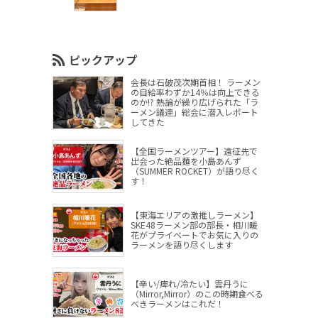
ピックアップ
会長は石破茂次期首相！ ラーメン
の自給率わずか14％は向上できる
のか!? 熱論が繰り広げられた「ラ
ーメン議連」総会に潜入レポート
してきた
【全国ラーメンツアー】遠征先で
出会った絶品麺を小島あんず
（SUMMER ROCKET）が語り尽く
す！
【東海エリアの激推しラーメン】
SKE48ラーメン部の部長・相川暖
花がプライベートでお気に入りの
ラーメンを語り尽くします
【辛い/痺れ/冷たい】雲丹うに
（Mirror,Mirror）のこの時期食べる
べきラーメンはこれだ！