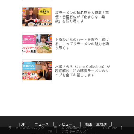
塩ラーメンの超名店を大特集！声
優・香里有佐が「止まらない塩
欲」を語り尽くす
上原わかなのハートを燃やし続け
る、こってりラーメンの魅力を語
り尽くす
水瀬さらら（Jams Collection）が
超絶解説！私の豚骨ラーメンのタ
イプを全てお話しします
TOP
ニュース
レビュー
動画／生放送
ラーメンWalkerムック
ラーメンWalkerキッチン
YouTube
TV
アスキーグルメ