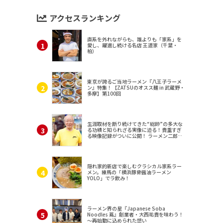
アクセスランキング
直系を外れながらも、誰よりも「家系」を
愛し、躍進し続ける名店 王道家（千葉・
柏）
東京が誇るご当地ラーメン『八王子ラーメ
ン』特集！【ZATSUのオスス麺 in 武蔵野・
多摩】第100回
生涯取材を断り続けてきた“総帥”の多大な
る功績と知られざる実像に迫る！貴重すぎ
る映像記録がついに公開！ ラーメン二郎
（東京・三田）
隠れ家的新店で楽しむクラシカル家系ラー
メン。練馬の「横浜豚骨醤油ラーメン
YOLO」でラ飲み！
ラーメン界の星『Japanese Soba
Noodles 蔦』創業者・大西祐貴を味わう！
～再始動に込められた想い