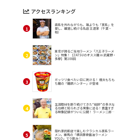
アクセスランキング
直系を外れながらも、誰よりも「家系」を
愛し、躍進し続ける名店 王道家（千葉・
柏）
東京が誇るご当地ラーメン『八王子ラーメ
ン』特集！【ZATSUのオスス麺 in 武蔵野・
多摩】第100回
ガッツリ食べたい日に刺さる！ 極太もちも
ち麺の「麺欲ハンター」が登場
生涯取材を断り続けてきた“総帥”の多大な
る功績と知られざる実像に迫る！貴重すぎ
る映像記録がついに公開！ ラーメン二郎
（東京・三田）
隠れ家的新店で楽しむクラシカル家系ラー
メン。練馬の「横浜豚骨醤油ラーメン
YOLO」でラ飲み！