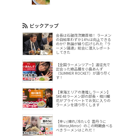
ピックアップ
会長は石破茂次期首相！ ラーメン
の自給率わずか14％は向上できる
のか!? 熱論が繰り広げられた「ラ
ーメン議連」総会に潜入レポート
してきた
【全国ラーメンツアー】遠征先で
出会った絶品麺を小島あんず
（SUMMER ROCKET）が語り尽く
す！
【東海エリアの激推しラーメン】
SKE48ラーメン部の部長・相川暖
花がプライベートでお気に入りの
ラーメンを語り尽くします
【辛い/痺れ/冷たい】雲丹うに
（Mirror,Mirror）のこの時期食べる
べきラーメンはこれだ！