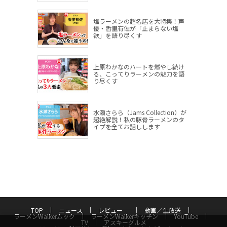
塩ラーメンの超名店を大特集！声
優・香里有佐が「止まらない塩
欲」を語り尽くす
上原わかなのハートを燃やし続け
る、こってりラーメンの魅力を語
り尽くす
水瀬さらら（Jams Collection）が
超絶解説！私の豚骨ラーメンのタ
イプを全てお話しします
TOP
ニュース
レビュー
動画／生放送
ラーメンWalkerムック
ラーメンWalkerキッチン
YouTube
TV
アスキーグルメ